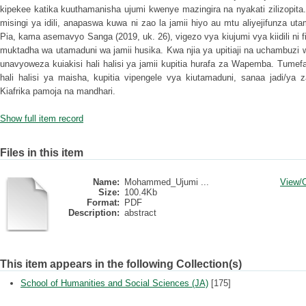
kipekee katika kuuthamanisha ujumi kwenye mazingira na nyakati zilizopita
misingi ya idili, anapaswa kuwa ni zao la jamii hiyo au mtu aliyejifunza u
Pia, kama asemavyo Sanga (2019, uk. 26), vigezo vya kiujumi vya kiidili ni
muktadha wa utamaduni wa jamii husika. Kwa njia ya upitiaji na uchambuzi 
unavyoweza kuiakisi hali halisi ya jamii kupitia hurafa za Wapemba. Tume
hali halisi ya maisha, kupitia vipengele vya kiutamaduni, sanaa jadi/ya 
Kiafrika pamoja na mandhari.
Show full item record
Files in this item
Name:
Mohammed_Ujumi ...
View/
Size:
100.4Kb
Format:
PDF
Description:
abstract
This item appears in the following Collection(s)
School of Humanities and Social Sciences (JA)
[175]