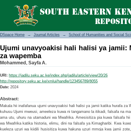
Ujumi unavyoakisi hali halisi ya jamii
DSpace Home
→
Journal Articles
→
School of Humanities and Social Sc
Ujumi unavyoakisi hali halisi ya jamii:
za wapemba
Mohammed, Sayfa A.
URI:
https://jadilu.seku.ac.ke/index.php/jadilu/article/view/20/26
http://repository.seku.ac.ke/xmlui/handle/123456789/8055
Date:
2024
Abstract:
Makala hii inafafanua ujumi unavyoakisi hali halisi ya jamii katika hurafa z
kuhusu Ujumi mweusi, ameeleza kuwa ni tangamano la itikadi, falsafa na ma
ama utu, uhuru na utamaduni wa Mwafrika. Amesisitiza pia kuwa falsafa hii 
wa Mwafrika katika historia, elimu, dini na falsafa ya Kimagharibi. Kwa ku
kueleza uzuri wa kiidili husisitiza kuwa hakuna uzuri mmoja kwa jamii zot