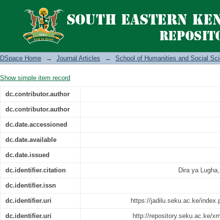
Nafasi ya picha katika kukuza upokezi 
watoto
DSpace Home
→
Journal Articles
→
School of Humanities and Social Sc
Show simple item record
dc.contributor.author
dc.contributor.author
dc.date.accessioned
dc.date.available
dc.date.issued
dc.identifier.citation
Dira ya Lugha,
dc.identifier.issn
dc.identifier.uri
https://jadilu.seku.ac.ke/index.
dc.identifier.uri
http://repository.seku.ac.ke/