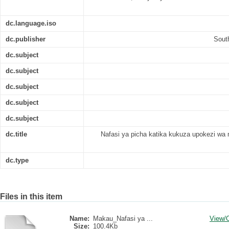
dc.language.iso
dc.publisher
Sout
dc.subject
dc.subject
dc.subject
dc.subject
dc.subject
dc.title
Nafasi ya picha katika kukuza upokezi wa 
dc.type
Files in this item
Name:
Makau_Nafasi ya ...
View/
Size:
100.4Kb