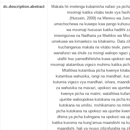
dc.description.abstract
Makala hii imelenga kubainisha nafasi ya pich
msomaji katika vitabu teule vya fasi
(Hussein, 2009) na Werevu wa Juma 
umechochewa na kuwepo kwa pengo kuhusu j
wa msomaji hususan katika hadithi za 
imeongozwa na Nadharia ya Mwitikio wa Mso
umekuwa wa kimaelezo na kitakwimu. Data z
kuchanganua makala na vitabu teule, pamo
wanafunzi wa shule za msingi waliopo ngazi y
utafiti huu yamedhihirisha kuwa upokezi w
msomaji atatambua vigezo muhimu katika picha.
Mtafitiwa kutambua picha kwenye kitab
kutambua wahusika, rangi na mandhari, ku
kutumia vigezo vya mandhari, ishara, maandis
za wahusika na mavazi, upokezi wa ujumbe
kwenye picha na matini, watafitiwa kufa
ujumbe walioupokea kutokana na picha kw
kutokana na umilisi, mshikamano na mtiri
picha kutokana na upokezi wa ujumbe kweny
dhima ya picha kulingana na upokezi wa uj
katika kusoma na kung’amua maandishi na kuj
maandishi, hali ya nyuso zilizofurahia na z