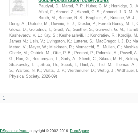
double-polarization observables
Paudyal, D.
;
Martel, P. P.
;
Huber, G. M.
;
Hornidge, D.
;
A
Afzal, F.
;
Ahmed, Z.
;
Akondi, C. S.
;
Annand, J. R. M.
;
A
Biroth, M.
;
Borisov, N. S.
;
Braghieri, A.
;
Briscoe, W. J.
;
Denig, A.
;
Dieterle, M.
;
Downie, E. J.
;
Drexler, P.
;
Ferretti-Bondy, M. I.
;
Glowa, D.
;
Gorodnov, I.
;
Gradl, W.
;
Günther, S.
;
Gurevich, G. M.
;
Hamilt
Kashevarov, V. L.
;
Kay, S.
;
Keshelashvili, I.
;
Kondratiev, R.
;
Korolija, M
James M.
;
Lisin, V.
;
Livingston, K.
;
Lutterer, S.
;
MacGregor, I. J. D.
;
Ma
Metag, V.
;
Meyer, W.
;
Miskimen, R.
;
Mornacchi, E.
;
Mullen, C.
;
Mushkar
Oberle, M.
;
Ostrick, M.
;
Otte, P. B.
;
Pedroni, P.
;
Polonski, A.
;
Powell, A.
G.
;
Ron, G.
;
Rostomyan, T.
;
Sarty, A.
;
Sfienti, C.
;
Sikora, M. H.
;
Sokhoy
Strakovsky, I. I.
;
Strub, Th.
;
Supek, I.
;
Thiel, A.
;
Thiel, M.
;
Thomas, A.
;
S.
;
Walford, N. K.
;
Watts, D. P.
;
Werthmüller, D.
;
Wettig, J.
;
Witthauer, L
Physical Society
,
2020-09
)
1
DSpace software
copyright © 2002-2016
DuraSpace