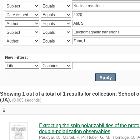
New Filters:
Showing 1 out of a total of 1 results for collection: Schoo
(JA).
(0.005 seconds)
1
Extracting the spin polarizabilities of the p
double-polarization observables
Paudyal, D.
;
Martel, P. P.
;
Huber, G. M.
;
Hornidge, D.
;
A