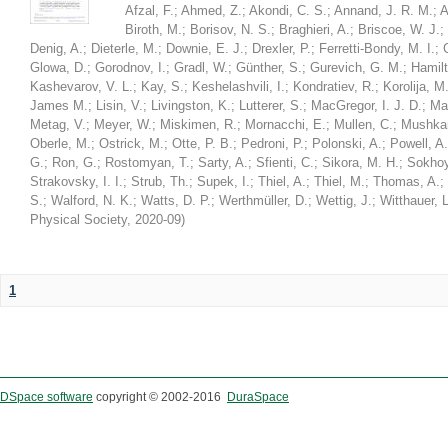
Afzal, F.
;
Ahmed, Z.
;
Akondi, C. S.
;
Annand, J. R. M.
;
A
Biroth, M.
;
Borisov, N. S.
;
Braghieri, A.
;
Briscoe, W. J.
;
Denig, A.
;
Dieterle, M.
;
Downie, E. J.
;
Drexler, P.
;
Ferretti-Bondy, M. I.
;
Glowa, D.
;
Gorodnov, I.
;
Gradl, W.
;
Günther, S.
;
Gurevich, G. M.
;
Hamilt
Kashevarov, V. L.
;
Kay, S.
;
Keshelashvili, I.
;
Kondratiev, R.
;
Korolija, M
James M.
;
Lisin, V.
;
Livingston, K.
;
Lutterer, S.
;
MacGregor, I. J. D.
;
Ma
Metag, V.
;
Meyer, W.
;
Miskimen, R.
;
Mornacchi, E.
;
Mullen, C.
;
Mushkar
Oberle, M.
;
Ostrick, M.
;
Otte, P. B.
;
Pedroni, P.
;
Polonski, A.
;
Powell, A.
G.
;
Ron, G.
;
Rostomyan, T.
;
Sarty, A.
;
Sfienti, C.
;
Sikora, M. H.
;
Sokhoy
Strakovsky, I. I.
;
Strub, Th.
;
Supek, I.
;
Thiel, A.
;
Thiel, M.
;
Thomas, A.
;
S.
;
Walford, N. K.
;
Watts, D. P.
;
Werthmüller, D.
;
Wettig, J.
;
Witthauer, L
Physical Society
,
2020-09
)
1
DSpace software
copyright © 2002-2016
DuraSpace