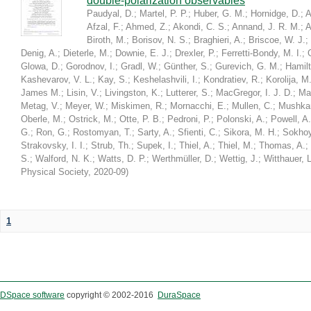
double-polarization observables
Paudyal, D.
;
Martel, P. P.
;
Huber, G. M.
;
Hornidge, D.
;
A
Afzal, F.
;
Ahmed, Z.
;
Akondi, C. S.
;
Annand, J. R. M.
;
A
Biroth, M.
;
Borisov, N. S.
;
Braghieri, A.
;
Briscoe, W. J.
;
Denig, A.
;
Dieterle, M.
;
Downie, E. J.
;
Drexler, P.
;
Ferretti-Bondy, M. I.
;
Glowa, D.
;
Gorodnov, I.
;
Gradl, W.
;
Günther, S.
;
Gurevich, G. M.
;
Hamilt
Kashevarov, V. L.
;
Kay, S.
;
Keshelashvili, I.
;
Kondratiev, R.
;
Korolija, M
James M.
;
Lisin, V.
;
Livingston, K.
;
Lutterer, S.
;
MacGregor, I. J. D.
;
Ma
Metag, V.
;
Meyer, W.
;
Miskimen, R.
;
Mornacchi, E.
;
Mullen, C.
;
Mushkar
Oberle, M.
;
Ostrick, M.
;
Otte, P. B.
;
Pedroni, P.
;
Polonski, A.
;
Powell, A.
G.
;
Ron, G.
;
Rostomyan, T.
;
Sarty, A.
;
Sfienti, C.
;
Sikora, M. H.
;
Sokhoy
Strakovsky, I. I.
;
Strub, Th.
;
Supek, I.
;
Thiel, A.
;
Thiel, M.
;
Thomas, A.
;
S.
;
Walford, N. K.
;
Watts, D. P.
;
Werthmüller, D.
;
Wettig, J.
;
Witthauer, L
Physical Society
,
2020-09
)
1
DSpace software
copyright © 2002-2016
DuraSpace