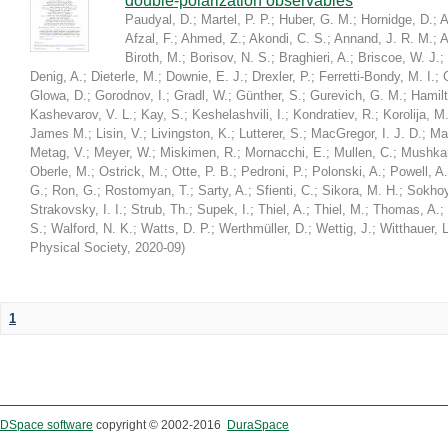
double-polarization observables
Paudyal, D.
;
Martel, P. P.
;
Huber, G. M.
;
Hornidge, D.
;
A
Afzal, F.
;
Ahmed, Z.
;
Akondi, C. S.
;
Annand, J. R. M.
;
A
Biroth, M.
;
Borisov, N. S.
;
Braghieri, A.
;
Briscoe, W. J.
;
Denig, A.
;
Dieterle, M.
;
Downie, E. J.
;
Drexler, P.
;
Ferretti-Bondy, M. I.
;
Glowa, D.
;
Gorodnov, I.
;
Gradl, W.
;
Günther, S.
;
Gurevich, G. M.
;
Hamilt
Kashevarov, V. L.
;
Kay, S.
;
Keshelashvili, I.
;
Kondratiev, R.
;
Korolija, M
James M.
;
Lisin, V.
;
Livingston, K.
;
Lutterer, S.
;
MacGregor, I. J. D.
;
Ma
Metag, V.
;
Meyer, W.
;
Miskimen, R.
;
Mornacchi, E.
;
Mullen, C.
;
Mushkar
Oberle, M.
;
Ostrick, M.
;
Otte, P. B.
;
Pedroni, P.
;
Polonski, A.
;
Powell, A.
G.
;
Ron, G.
;
Rostomyan, T.
;
Sarty, A.
;
Sfienti, C.
;
Sikora, M. H.
;
Sokhoy
Strakovsky, I. I.
;
Strub, Th.
;
Supek, I.
;
Thiel, A.
;
Thiel, M.
;
Thomas, A.
;
S.
;
Walford, N. K.
;
Watts, D. P.
;
Werthmüller, D.
;
Wettig, J.
;
Witthauer, L
Physical Society
,
2020-09
)
1
DSpace software
copyright © 2002-2016
DuraSpace