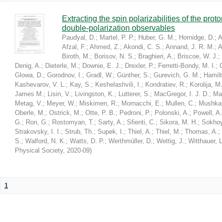
Extracting the spin polarizabilities of the p
double-polarization observables
Paudyal, D.
;
Martel, P. P.
;
Huber, G. M.
;
Hornidge, D.
;
A
Afzal, F.
;
Ahmed, Z.
;
Akondi, C. S.
;
Annand, J. R. M.
;
A
Biroth, M.
;
Borisov, N. S.
;
Braghieri, A.
;
Briscoe, W. J.
;
Denig, A.
;
Dieterle, M.
;
Downie, E. J.
;
Drexler, P.
;
Ferretti-Bondy, M. I.
;
Glowa, D.
;
Gorodnov, I.
;
Gradl, W.
;
Günther, S.
;
Gurevich, G. M.
;
Hamilt
Kashevarov, V. L.
;
Kay, S.
;
Keshelashvili, I.
;
Kondratiev, R.
;
Korolija, M
James M.
;
Lisin, V.
;
Livingston, K.
;
Lutterer, S.
;
MacGregor, I. J. D.
;
Ma
Metag, V.
;
Meyer, W.
;
Miskimen, R.
;
Mornacchi, E.
;
Mullen, C.
;
Mushkar
Oberle, M.
;
Ostrick, M.
;
Otte, P. B.
;
Pedroni, P.
;
Polonski, A.
;
Powell, A.
G.
;
Ron, G.
;
Rostomyan, T.
;
Sarty, A.
;
Sfienti, C.
;
Sikora, M. H.
;
Sokhoy
Strakovsky, I. I.
;
Strub, Th.
;
Supek, I.
;
Thiel, A.
;
Thiel, M.
;
Thomas, A.
;
S.
;
Walford, N. K.
;
Watts, D. P.
;
Werthmüller, D.
;
Wettig, J.
;
Witthauer, L
Physical Society
,
2020-09
)
1