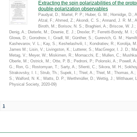
Extracting the spin polarizabilities of the p
double-polarization observables
Paudyal, D.
;
Martel, P. P.
;
Huber, G. M.
;
Hornidge, D.
;
A
Afzal, F.
;
Ahmed, Z.
;
Akondi, C. S.
;
Annand, J. R. M.
;
A
Biroth, M.
;
Borisov, N. S.
;
Braghieri, A.
;
Briscoe, W. J.
;
Denig, A.
;
Dieterle, M.
;
Downie, E. J.
;
Drexler, P.
;
Ferretti-Bondy, M. I.
;
Glowa, D.
;
Gorodnov, I.
;
Gradl, W.
;
Günther, S.
;
Gurevich, G. M.
;
Hamilt
Kashevarov, V. L.
;
Kay, S.
;
Keshelashvili, I.
;
Kondratiev, R.
;
Korolija, M
James M.
;
Lisin, V.
;
Livingston, K.
;
Lutterer, S.
;
MacGregor, I. J. D.
;
Ma
Metag, V.
;
Meyer, W.
;
Miskimen, R.
;
Mornacchi, E.
;
Mullen, C.
;
Mushkar
Oberle, M.
;
Ostrick, M.
;
Otte, P. B.
;
Pedroni, P.
;
Polonski, A.
;
Powell, A.
G.
;
Ron, G.
;
Rostomyan, T.
;
Sarty, A.
;
Sfienti, C.
;
Sikora, M. H.
;
Sokhoy
Strakovsky, I. I.
;
Strub, Th.
;
Supek, I.
;
Thiel, A.
;
Thiel, M.
;
Thomas, A.
;
S.
;
Walford, N. K.
;
Watts, D. P.
;
Werthmüller, D.
;
Wettig, J.
;
Witthauer, L
Physical Society
,
2020-09
)
1