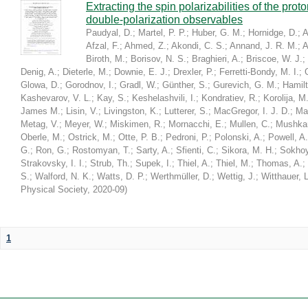
Extracting the spin polarizabilities of the p
double-polarization observables
Paudyal, D.
;
Martel, P. P.
;
Huber, G. M.
;
Hornidge, D.
;
A
Afzal, F.
;
Ahmed, Z.
;
Akondi, C. S.
;
Annand, J. R. M.
;
A
Biroth, M.
;
Borisov, N. S.
;
Braghieri, A.
;
Briscoe, W. J.
;
Denig, A.
;
Dieterle, M.
;
Downie, E. J.
;
Drexler, P.
;
Ferretti-Bondy, M. I.
;
Glowa, D.
;
Gorodnov, I.
;
Gradl, W.
;
Günther, S.
;
Gurevich, G. M.
;
Hamilt
Kashevarov, V. L.
;
Kay, S.
;
Keshelashvili, I.
;
Kondratiev, R.
;
Korolija, M
James M.
;
Lisin, V.
;
Livingston, K.
;
Lutterer, S.
;
MacGregor, I. J. D.
;
Ma
Metag, V.
;
Meyer, W.
;
Miskimen, R.
;
Mornacchi, E.
;
Mullen, C.
;
Mushkar
Oberle, M.
;
Ostrick, M.
;
Otte, P. B.
;
Pedroni, P.
;
Polonski, A.
;
Powell, A.
G.
;
Ron, G.
;
Rostomyan, T.
;
Sarty, A.
;
Sfienti, C.
;
Sikora, M. H.
;
Sokhoy
Strakovsky, I. I.
;
Strub, Th.
;
Supek, I.
;
Thiel, A.
;
Thiel, M.
;
Thomas, A.
;
S.
;
Walford, N. K.
;
Watts, D. P.
;
Werthmüller, D.
;
Wettig, J.
;
Witthauer, L
Physical Society
,
2020-09
)
1