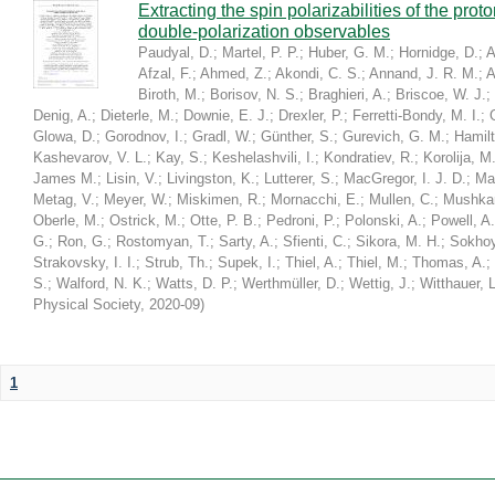
Extracting the spin polarizabilities of the p
double-polarization observables
Paudyal, D.
;
Martel, P. P.
;
Huber, G. M.
;
Hornidge, D.
;
A
Afzal, F.
;
Ahmed, Z.
;
Akondi, C. S.
;
Annand, J. R. M.
;
A
Biroth, M.
;
Borisov, N. S.
;
Braghieri, A.
;
Briscoe, W. J.
;
Denig, A.
;
Dieterle, M.
;
Downie, E. J.
;
Drexler, P.
;
Ferretti-Bondy, M. I.
;
Glowa, D.
;
Gorodnov, I.
;
Gradl, W.
;
Günther, S.
;
Gurevich, G. M.
;
Hamilt
Kashevarov, V. L.
;
Kay, S.
;
Keshelashvili, I.
;
Kondratiev, R.
;
Korolija, M
James M.
;
Lisin, V.
;
Livingston, K.
;
Lutterer, S.
;
MacGregor, I. J. D.
;
Ma
Metag, V.
;
Meyer, W.
;
Miskimen, R.
;
Mornacchi, E.
;
Mullen, C.
;
Mushkar
Oberle, M.
;
Ostrick, M.
;
Otte, P. B.
;
Pedroni, P.
;
Polonski, A.
;
Powell, A.
G.
;
Ron, G.
;
Rostomyan, T.
;
Sarty, A.
;
Sfienti, C.
;
Sikora, M. H.
;
Sokhoy
Strakovsky, I. I.
;
Strub, Th.
;
Supek, I.
;
Thiel, A.
;
Thiel, M.
;
Thomas, A.
;
S.
;
Walford, N. K.
;
Watts, D. P.
;
Werthmüller, D.
;
Wettig, J.
;
Witthauer, L
Physical Society
,
2020-09
)
1