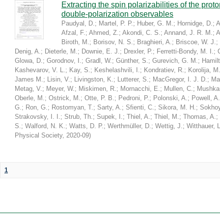
Extracting the spin polarizabilities of the p
double-polarization observables
Paudyal, D.
;
Martel, P. P.
;
Huber, G. M.
;
Hornidge, D.
;
A
Afzal, F.
;
Ahmed, Z.
;
Akondi, C. S.
;
Annand, J. R. M.
;
A
Biroth, M.
;
Borisov, N. S.
;
Braghieri, A.
;
Briscoe, W. J.
;
Denig, A.
;
Dieterle, M.
;
Downie, E. J.
;
Drexler, P.
;
Ferretti-Bondy, M. I.
;
Glowa, D.
;
Gorodnov, I.
;
Gradl, W.
;
Günther, S.
;
Gurevich, G. M.
;
Hamilt
Kashevarov, V. L.
;
Kay, S.
;
Keshelashvili, I.
;
Kondratiev, R.
;
Korolija, M
James M.
;
Lisin, V.
;
Livingston, K.
;
Lutterer, S.
;
MacGregor, I. J. D.
;
Ma
Metag, V.
;
Meyer, W.
;
Miskimen, R.
;
Mornacchi, E.
;
Mullen, C.
;
Mushkar
Oberle, M.
;
Ostrick, M.
;
Otte, P. B.
;
Pedroni, P.
;
Polonski, A.
;
Powell, A.
G.
;
Ron, G.
;
Rostomyan, T.
;
Sarty, A.
;
Sfienti, C.
;
Sikora, M. H.
;
Sokhoy
Strakovsky, I. I.
;
Strub, Th.
;
Supek, I.
;
Thiel, A.
;
Thiel, M.
;
Thomas, A.
;
S.
;
Walford, N. K.
;
Watts, D. P.
;
Werthmüller, D.
;
Wettig, J.
;
Witthauer, L
Physical Society
,
2020-09
)
1