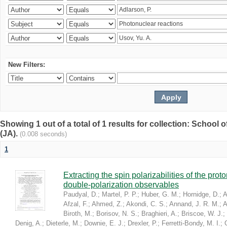
New Filters:
Showing 1 out of a total of 1 results for collection: Schoo
(JA).
(0.008 seconds)
1
Extracting the spin polarizabilities of the p
double-polarization observables
Paudyal, D.
;
Martel, P. P.
;
Huber, G. M.
;
Hornidge, D.
;
A
Afzal, F.
;
Ahmed, Z.
;
Akondi, C. S.
;
Annand, J. R. M.
;
A
Biroth, M.
;
Borisov, N. S.
;
Braghieri, A.
;
Briscoe, W. J.
;
Denig, A.
;
Dieterle, M.
;
Downie, E. J.
;
Drexler, P.
;
Ferretti-Bondy, M. I.
;