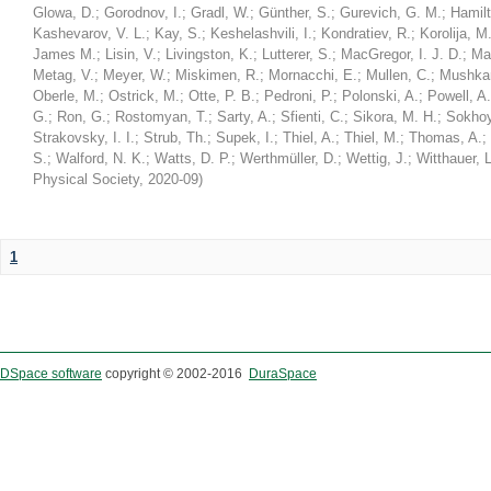
Glowa, D.
;
Gorodnov, I.
;
Gradl, W.
;
Günther, S.
;
Gurevich, G. M.
;
Hamilt
Kashevarov, V. L.
;
Kay, S.
;
Keshelashvili, I.
;
Kondratiev, R.
;
Korolija, M
James M.
;
Lisin, V.
;
Livingston, K.
;
Lutterer, S.
;
MacGregor, I. J. D.
;
Ma
Metag, V.
;
Meyer, W.
;
Miskimen, R.
;
Mornacchi, E.
;
Mullen, C.
;
Mushkar
Oberle, M.
;
Ostrick, M.
;
Otte, P. B.
;
Pedroni, P.
;
Polonski, A.
;
Powell, A.
G.
;
Ron, G.
;
Rostomyan, T.
;
Sarty, A.
;
Sfienti, C.
;
Sikora, M. H.
;
Sokhoy
Strakovsky, I. I.
;
Strub, Th.
;
Supek, I.
;
Thiel, A.
;
Thiel, M.
;
Thomas, A.
;
S.
;
Walford, N. K.
;
Watts, D. P.
;
Werthmüller, D.
;
Wettig, J.
;
Witthauer, L
Physical Society
,
2020-09
)
1
DSpace software
copyright © 2002-2016
DuraSpace