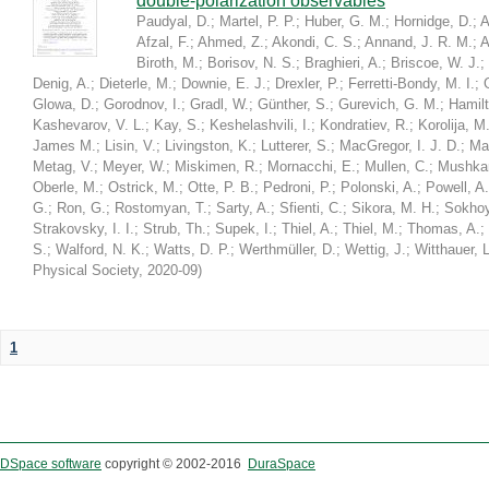
double-polarization observables
Paudyal, D.
;
Martel, P. P.
;
Huber, G. M.
;
Hornidge, D.
;
A
Afzal, F.
;
Ahmed, Z.
;
Akondi, C. S.
;
Annand, J. R. M.
;
A
Biroth, M.
;
Borisov, N. S.
;
Braghieri, A.
;
Briscoe, W. J.
;
Denig, A.
;
Dieterle, M.
;
Downie, E. J.
;
Drexler, P.
;
Ferretti-Bondy, M. I.
;
Glowa, D.
;
Gorodnov, I.
;
Gradl, W.
;
Günther, S.
;
Gurevich, G. M.
;
Hamilt
Kashevarov, V. L.
;
Kay, S.
;
Keshelashvili, I.
;
Kondratiev, R.
;
Korolija, M
James M.
;
Lisin, V.
;
Livingston, K.
;
Lutterer, S.
;
MacGregor, I. J. D.
;
Ma
Metag, V.
;
Meyer, W.
;
Miskimen, R.
;
Mornacchi, E.
;
Mullen, C.
;
Mushkar
Oberle, M.
;
Ostrick, M.
;
Otte, P. B.
;
Pedroni, P.
;
Polonski, A.
;
Powell, A.
G.
;
Ron, G.
;
Rostomyan, T.
;
Sarty, A.
;
Sfienti, C.
;
Sikora, M. H.
;
Sokhoy
Strakovsky, I. I.
;
Strub, Th.
;
Supek, I.
;
Thiel, A.
;
Thiel, M.
;
Thomas, A.
;
S.
;
Walford, N. K.
;
Watts, D. P.
;
Werthmüller, D.
;
Wettig, J.
;
Witthauer, L
Physical Society
,
2020-09
)
1
DSpace software
copyright © 2002-2016
DuraSpace