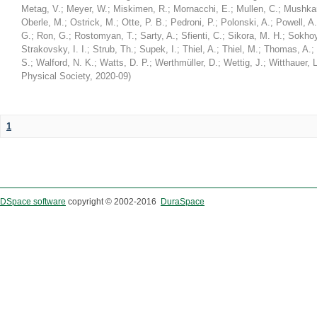
Metag, V.
;
Meyer, W.
;
Miskimen, R.
;
Mornacchi, E.
;
Mullen, C.
;
Mushkar
Oberle, M.
;
Ostrick, M.
;
Otte, P. B.
;
Pedroni, P.
;
Polonski, A.
;
Powell, A.
G.
;
Ron, G.
;
Rostomyan, T.
;
Sarty, A.
;
Sfienti, C.
;
Sikora, M. H.
;
Sokhoy
Strakovsky, I. I.
;
Strub, Th.
;
Supek, I.
;
Thiel, A.
;
Thiel, M.
;
Thomas, A.
;
S.
;
Walford, N. K.
;
Watts, D. P.
;
Werthmüller, D.
;
Wettig, J.
;
Witthauer, L
Physical Society
,
2020-09
)
1
DSpace software
copyright © 2002-2016
DuraSpace