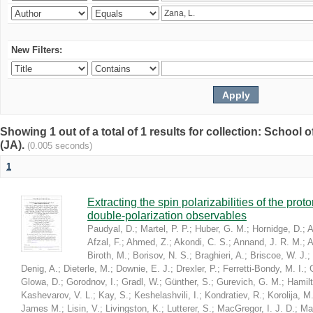
New Filters:
Showing 1 out of a total of 1 results for collection: Schoo
(JA).
(0.005 seconds)
1
Extracting the spin polarizabilities of the p
double-polarization observables
Paudyal, D.
;
Martel, P. P.
;
Huber, G. M.
;
Hornidge, D.
;
A
Afzal, F.
;
Ahmed, Z.
;
Akondi, C. S.
;
Annand, J. R. M.
;
A
Biroth, M.
;
Borisov, N. S.
;
Braghieri, A.
;
Briscoe, W. J.
;
Denig, A.
;
Dieterle, M.
;
Downie, E. J.
;
Drexler, P.
;
Ferretti-Bondy, M. I.
;
Glowa, D.
;
Gorodnov, I.
;
Gradl, W.
;
Günther, S.
;
Gurevich, G. M.
;
Hamilt
Kashevarov, V. L.
;
Kay, S.
;
Keshelashvili, I.
;
Kondratiev, R.
;
Korolija, M
James M.
;
Lisin, V.
;
Livingston, K.
;
Lutterer, S.
;
MacGregor, I. J. D.
;
Ma