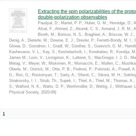
Extracting the spin polarizabilities of the p
double-polarization observables
Paudyal, D.
;
Martel, P. P.
;
Huber, G. M.
;
Hornidge, D.
;
A
Afzal, F.
;
Ahmed, Z.
;
Akondi, C. S.
;
Annand, J. R. M.
;
A
Biroth, M.
;
Borisov, N. S.
;
Braghieri, A.
;
Briscoe, W. J.
;
Denig, A.
;
Dieterle, M.
;
Downie, E. J.
;
Drexler, P.
;
Ferretti-Bondy, M. I.
;
Glowa, D.
;
Gorodnov, I.
;
Gradl, W.
;
Günther, S.
;
Gurevich, G. M.
;
Hamilt
Kashevarov, V. L.
;
Kay, S.
;
Keshelashvili, I.
;
Kondratiev, R.
;
Korolija, M
James M.
;
Lisin, V.
;
Livingston, K.
;
Lutterer, S.
;
MacGregor, I. J. D.
;
Ma
Metag, V.
;
Meyer, W.
;
Miskimen, R.
;
Mornacchi, E.
;
Mullen, C.
;
Mushkar
Oberle, M.
;
Ostrick, M.
;
Otte, P. B.
;
Pedroni, P.
;
Polonski, A.
;
Powell, A.
G.
;
Ron, G.
;
Rostomyan, T.
;
Sarty, A.
;
Sfienti, C.
;
Sikora, M. H.
;
Sokhoy
Strakovsky, I. I.
;
Strub, Th.
;
Supek, I.
;
Thiel, A.
;
Thiel, M.
;
Thomas, A.
;
S.
;
Walford, N. K.
;
Watts, D. P.
;
Werthmüller, D.
;
Wettig, J.
;
Witthauer, L
Physical Society
,
2020-09
)
1