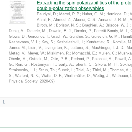
Extracting the spin polarizabilities of the p
double-polarization observables
Paudyal, D.
;
Martel, P. P.
;
Huber, G. M.
;
Hornidge, D.
;
A
Afzal, F.
;
Ahmed, Z.
;
Akondi, C. S.
;
Annand, J. R. M.
;
A
Biroth, M.
;
Borisov, N. S.
;
Braghieri, A.
;
Briscoe, W. J.
;
Denig, A.
;
Dieterle, M.
;
Downie, E. J.
;
Drexler, P.
;
Ferretti-Bondy, M. I.
;
Glowa, D.
;
Gorodnov, I.
;
Gradl, W.
;
Günther, S.
;
Gurevich, G. M.
;
Hamilt
Kashevarov, V. L.
;
Kay, S.
;
Keshelashvili, I.
;
Kondratiev, R.
;
Korolija, M
James M.
;
Lisin, V.
;
Livingston, K.
;
Lutterer, S.
;
MacGregor, I. J. D.
;
Ma
Metag, V.
;
Meyer, W.
;
Miskimen, R.
;
Mornacchi, E.
;
Mullen, C.
;
Mushkar
Oberle, M.
;
Ostrick, M.
;
Otte, P. B.
;
Pedroni, P.
;
Polonski, A.
;
Powell, A.
G.
;
Ron, G.
;
Rostomyan, T.
;
Sarty, A.
;
Sfienti, C.
;
Sikora, M. H.
;
Sokhoy
Strakovsky, I. I.
;
Strub, Th.
;
Supek, I.
;
Thiel, A.
;
Thiel, M.
;
Thomas, A.
;
S.
;
Walford, N. K.
;
Watts, D. P.
;
Werthmüller, D.
;
Wettig, J.
;
Witthauer, L
Physical Society
,
2020-09
)
1