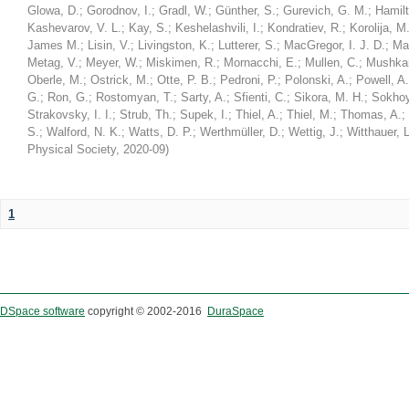
Glowa, D.
;
Gorodnov, I.
;
Gradl, W.
;
Günther, S.
;
Gurevich, G. M.
;
Hamilt
Kashevarov, V. L.
;
Kay, S.
;
Keshelashvili, I.
;
Kondratiev, R.
;
Korolija, M
James M.
;
Lisin, V.
;
Livingston, K.
;
Lutterer, S.
;
MacGregor, I. J. D.
;
Ma
Metag, V.
;
Meyer, W.
;
Miskimen, R.
;
Mornacchi, E.
;
Mullen, C.
;
Mushkar
Oberle, M.
;
Ostrick, M.
;
Otte, P. B.
;
Pedroni, P.
;
Polonski, A.
;
Powell, A.
G.
;
Ron, G.
;
Rostomyan, T.
;
Sarty, A.
;
Sfienti, C.
;
Sikora, M. H.
;
Sokhoy
Strakovsky, I. I.
;
Strub, Th.
;
Supek, I.
;
Thiel, A.
;
Thiel, M.
;
Thomas, A.
;
S.
;
Walford, N. K.
;
Watts, D. P.
;
Werthmüller, D.
;
Wettig, J.
;
Witthauer, L
Physical Society
,
2020-09
)
1
DSpace software
copyright © 2002-2016
DuraSpace