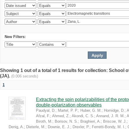
New Filters:
Showing 1 out of a total of 1 results for collection: Schoo
(JA).
(0.006 seconds)
1
Extracting the spin polarizabilities of the p
double-polarization observables
Paudyal, D.
;
Martel, P. P.
;
Huber, G. M.
;
Hornidge, D.
;
A
Afzal, F.
;
Ahmed, Z.
;
Akondi, C. S.
;
Annand, J. R. M.
;
A
Biroth, M.
;
Borisov, N. S.
;
Braghieri, A.
;
Briscoe, W. J.
;
Denig, A.
;
Dieterle, M.
;
Downie, E. J.
;
Drexler, P.
;
Ferretti-Bondy, M. I.
;