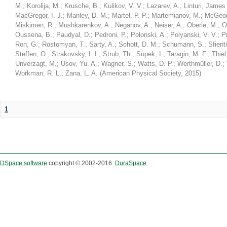
M.
;
Korolija, M.
;
Krusche, B.
;
Kulikov, V. V.
;
Lazarev, A.
;
Linturi, James
MacGregor, I. J.
;
Manley, D. M.
;
Martel, P. P.
;
Martemianov, M.
;
McGeor
Miskimen, R.
;
Mushkarenkov, A.
;
Neganov, A.
;
Neiser, A.
;
Oberle, M.
;
O
Oussena, B.
;
Paudyal, D.
;
Pedroni, P.
;
Polonski, A.
;
Polyanski, V. V.
;
P
Ron, G.
;
Rostomyan, T.
;
Sarty, A.
;
Schott, D. M.
;
Schumann, S.
;
Sfienti
Steffen, O.
;
Strakovsky, I. I.
;
Strub, Th.
;
Supek, I.
;
Taragin, M. F.
;
Thiel
Unverzagt, M.
;
Usov, Yu. A.
;
Wagner, S.
;
Watts, D. P.
;
Werthmüller, D.
;
Workman, R. L.
;
Zana, L. A.
(
American Physical Society
,
2015
)
1
DSpace software
copyright © 2002-2016
DuraSpace