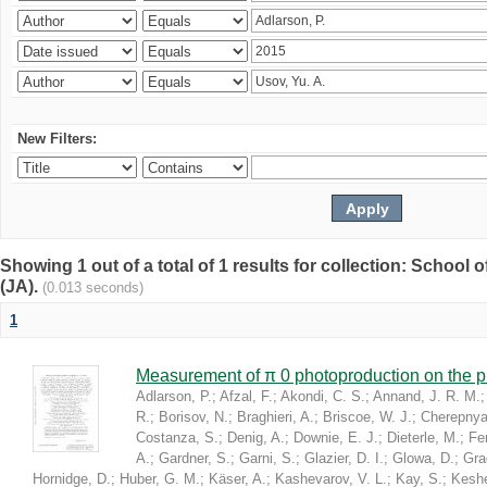
New Filters:
Showing 1 out of a total of 1 results for collection: Schoo
(JA).
(0.013 seconds)
1
Measurement of π 0 photoproduction on the 
Adlarson, P.
;
Afzal, F.
;
Akondi, C. S.
;
Annand, J. R. M.
R.
;
Borisov, N.
;
Braghieri, A.
;
Briscoe, W. J.
;
Cherepnya
Costanza, S.
;
Denig, A.
;
Downie, E. J.
;
Dieterle, M.
;
Fer
A.
;
Gardner, S.
;
Garni, S.
;
Glazier, D. I.
;
Glowa, D.
;
Gra
Hornidge, D.
;
Huber, G. M.
;
Käser, A.
;
Kashevarov, V. L.
;
Kay, S.
;
Keshel