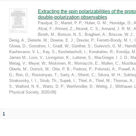
Extracting the spin polarizabilities of the p
double-polarization observables
Paudyal, D.
;
Martel, P. P.
;
Huber, G. M.
;
Hornidge, D.
;
A
Afzal, F.
;
Ahmed, Z.
;
Akondi, C. S.
;
Annand, J. R. M.
;
A
Biroth, M.
;
Borisov, N. S.
;
Braghieri, A.
;
Briscoe, W. J.
;
Denig, A.
;
Dieterle, M.
;
Downie, E. J.
;
Drexler, P.
;
Ferretti-Bondy, M. I.
;
Glowa, D.
;
Gorodnov, I.
;
Gradl, W.
;
Günther, S.
;
Gurevich, G. M.
;
Hamilt
Kashevarov, V. L.
;
Kay, S.
;
Keshelashvili, I.
;
Kondratiev, R.
;
Korolija, M
James M.
;
Lisin, V.
;
Livingston, K.
;
Lutterer, S.
;
MacGregor, I. J. D.
;
Ma
Metag, V.
;
Meyer, W.
;
Miskimen, R.
;
Mornacchi, E.
;
Mullen, C.
;
Mushkar
Oberle, M.
;
Ostrick, M.
;
Otte, P. B.
;
Pedroni, P.
;
Polonski, A.
;
Powell, A.
G.
;
Ron, G.
;
Rostomyan, T.
;
Sarty, A.
;
Sfienti, C.
;
Sikora, M. H.
;
Sokhoy
Strakovsky, I. I.
;
Strub, Th.
;
Supek, I.
;
Thiel, A.
;
Thiel, M.
;
Thomas, A.
;
S.
;
Walford, N. K.
;
Watts, D. P.
;
Werthmüller, D.
;
Wettig, J.
;
Witthauer, L
Physical Society
,
2020-09
)
1