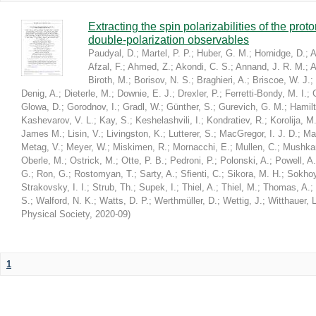
Extracting the spin polarizabilities of the p
double-polarization observables
Paudyal, D.
;
Martel, P. P.
;
Huber, G. M.
;
Hornidge, D.
;
A
Afzal, F.
;
Ahmed, Z.
;
Akondi, C. S.
;
Annand, J. R. M.
;
A
Biroth, M.
;
Borisov, N. S.
;
Braghieri, A.
;
Briscoe, W. J.
;
Denig, A.
;
Dieterle, M.
;
Downie, E. J.
;
Drexler, P.
;
Ferretti-Bondy, M. I.
;
Glowa, D.
;
Gorodnov, I.
;
Gradl, W.
;
Günther, S.
;
Gurevich, G. M.
;
Hamilt
Kashevarov, V. L.
;
Kay, S.
;
Keshelashvili, I.
;
Kondratiev, R.
;
Korolija, M
James M.
;
Lisin, V.
;
Livingston, K.
;
Lutterer, S.
;
MacGregor, I. J. D.
;
Ma
Metag, V.
;
Meyer, W.
;
Miskimen, R.
;
Mornacchi, E.
;
Mullen, C.
;
Mushkar
Oberle, M.
;
Ostrick, M.
;
Otte, P. B.
;
Pedroni, P.
;
Polonski, A.
;
Powell, A.
G.
;
Ron, G.
;
Rostomyan, T.
;
Sarty, A.
;
Sfienti, C.
;
Sikora, M. H.
;
Sokhoy
Strakovsky, I. I.
;
Strub, Th.
;
Supek, I.
;
Thiel, A.
;
Thiel, M.
;
Thomas, A.
;
S.
;
Walford, N. K.
;
Watts, D. P.
;
Werthmüller, D.
;
Wettig, J.
;
Witthauer, L
Physical Society
,
2020-09
)
1