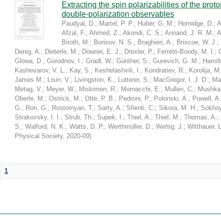
Extracting the spin polarizabilities of the p
double-polarization observables
Paudyal, D.
;
Martel, P. P.
;
Huber, G. M.
;
Hornidge, D.
;
A
Afzal, F.
;
Ahmed, Z.
;
Akondi, C. S.
;
Annand, J. R. M.
;
A
Biroth, M.
;
Borisov, N. S.
;
Braghieri, A.
;
Briscoe, W. J.
;
Denig, A.
;
Dieterle, M.
;
Downie, E. J.
;
Drexler, P.
;
Ferretti-Bondy, M. I.
;
Glowa, D.
;
Gorodnov, I.
;
Gradl, W.
;
Günther, S.
;
Gurevich, G. M.
;
Hamilt
Kashevarov, V. L.
;
Kay, S.
;
Keshelashvili, I.
;
Kondratiev, R.
;
Korolija, M
James M.
;
Lisin, V.
;
Livingston, K.
;
Lutterer, S.
;
MacGregor, I. J. D.
;
Ma
Metag, V.
;
Meyer, W.
;
Miskimen, R.
;
Mornacchi, E.
;
Mullen, C.
;
Mushkar
Oberle, M.
;
Ostrick, M.
;
Otte, P. B.
;
Pedroni, P.
;
Polonski, A.
;
Powell, A.
G.
;
Ron, G.
;
Rostomyan, T.
;
Sarty, A.
;
Sfienti, C.
;
Sikora, M. H.
;
Sokhoy
Strakovsky, I. I.
;
Strub, Th.
;
Supek, I.
;
Thiel, A.
;
Thiel, M.
;
Thomas, A.
;
S.
;
Walford, N. K.
;
Watts, D. P.
;
Werthmüller, D.
;
Wettig, J.
;
Witthauer, L
Physical Society
,
2020-09
)
1