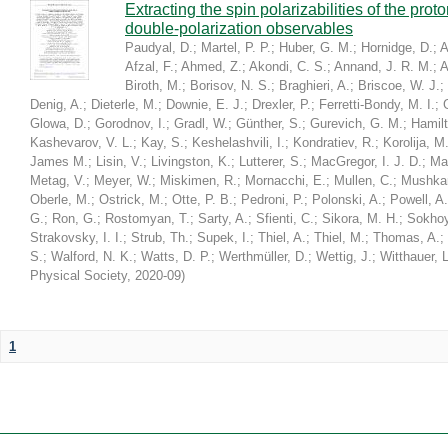
Extracting the spin polarizabilities of the p
double-polarization observables
Paudyal, D.
;
Martel, P. P.
;
Huber, G. M.
;
Hornidge, D.
;
A
Afzal, F.
;
Ahmed, Z.
;
Akondi, C. S.
;
Annand, J. R. M.
;
A
Biroth, M.
;
Borisov, N. S.
;
Braghieri, A.
;
Briscoe, W. J.
;
Denig, A.
;
Dieterle, M.
;
Downie, E. J.
;
Drexler, P.
;
Ferretti-Bondy, M. I.
;
Glowa, D.
;
Gorodnov, I.
;
Gradl, W.
;
Günther, S.
;
Gurevich, G. M.
;
Hamilt
Kashevarov, V. L.
;
Kay, S.
;
Keshelashvili, I.
;
Kondratiev, R.
;
Korolija, M
James M.
;
Lisin, V.
;
Livingston, K.
;
Lutterer, S.
;
MacGregor, I. J. D.
;
Ma
Metag, V.
;
Meyer, W.
;
Miskimen, R.
;
Mornacchi, E.
;
Mullen, C.
;
Mushkar
Oberle, M.
;
Ostrick, M.
;
Otte, P. B.
;
Pedroni, P.
;
Polonski, A.
;
Powell, A.
G.
;
Ron, G.
;
Rostomyan, T.
;
Sarty, A.
;
Sfienti, C.
;
Sikora, M. H.
;
Sokhoy
Strakovsky, I. I.
;
Strub, Th.
;
Supek, I.
;
Thiel, A.
;
Thiel, M.
;
Thomas, A.
;
S.
;
Walford, N. K.
;
Watts, D. P.
;
Werthmüller, D.
;
Wettig, J.
;
Witthauer, L
Physical Society
,
2020-09
)
1