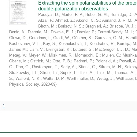
Extracting the spin polarizabilities of the p
double-polarization observables
Paudyal, D.
;
Martel, P. P.
;
Huber, G. M.
;
Hornidge, D.
;
A
Afzal, F.
;
Ahmed, Z.
;
Akondi, C. S.
;
Annand, J. R. M.
;
A
Biroth, M.
;
Borisov, N. S.
;
Braghieri, A.
;
Briscoe, W. J.
;
Denig, A.
;
Dieterle, M.
;
Downie, E. J.
;
Drexler, P.
;
Ferretti-Bondy, M. I.
;
Glowa, D.
;
Gorodnov, I.
;
Gradl, W.
;
Günther, S.
;
Gurevich, G. M.
;
Hamilt
Kashevarov, V. L.
;
Kay, S.
;
Keshelashvili, I.
;
Kondratiev, R.
;
Korolija, M
James M.
;
Lisin, V.
;
Livingston, K.
;
Lutterer, S.
;
MacGregor, I. J. D.
;
Ma
Metag, V.
;
Meyer, W.
;
Miskimen, R.
;
Mornacchi, E.
;
Mullen, C.
;
Mushkar
Oberle, M.
;
Ostrick, M.
;
Otte, P. B.
;
Pedroni, P.
;
Polonski, A.
;
Powell, A.
G.
;
Ron, G.
;
Rostomyan, T.
;
Sarty, A.
;
Sfienti, C.
;
Sikora, M. H.
;
Sokhoy
Strakovsky, I. I.
;
Strub, Th.
;
Supek, I.
;
Thiel, A.
;
Thiel, M.
;
Thomas, A.
;
S.
;
Walford, N. K.
;
Watts, D. P.
;
Werthmüller, D.
;
Wettig, J.
;
Witthauer, L
Physical Society
,
2020-09
)
1