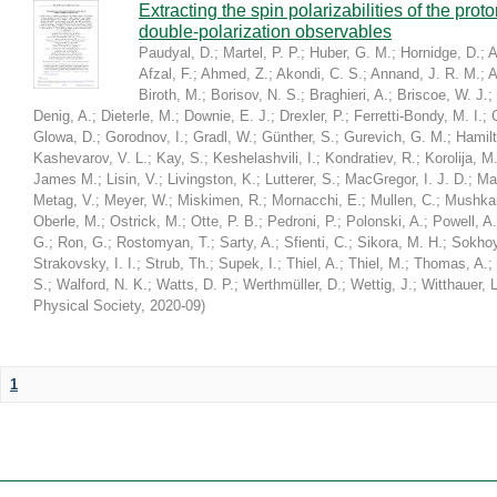
Extracting the spin polarizabilities of the p
double-polarization observables
Paudyal, D.
;
Martel, P. P.
;
Huber, G. M.
;
Hornidge, D.
;
A
Afzal, F.
;
Ahmed, Z.
;
Akondi, C. S.
;
Annand, J. R. M.
;
A
Biroth, M.
;
Borisov, N. S.
;
Braghieri, A.
;
Briscoe, W. J.
;
Denig, A.
;
Dieterle, M.
;
Downie, E. J.
;
Drexler, P.
;
Ferretti-Bondy, M. I.
;
Glowa, D.
;
Gorodnov, I.
;
Gradl, W.
;
Günther, S.
;
Gurevich, G. M.
;
Hamilt
Kashevarov, V. L.
;
Kay, S.
;
Keshelashvili, I.
;
Kondratiev, R.
;
Korolija, M
James M.
;
Lisin, V.
;
Livingston, K.
;
Lutterer, S.
;
MacGregor, I. J. D.
;
Ma
Metag, V.
;
Meyer, W.
;
Miskimen, R.
;
Mornacchi, E.
;
Mullen, C.
;
Mushkar
Oberle, M.
;
Ostrick, M.
;
Otte, P. B.
;
Pedroni, P.
;
Polonski, A.
;
Powell, A.
G.
;
Ron, G.
;
Rostomyan, T.
;
Sarty, A.
;
Sfienti, C.
;
Sikora, M. H.
;
Sokhoy
Strakovsky, I. I.
;
Strub, Th.
;
Supek, I.
;
Thiel, A.
;
Thiel, M.
;
Thomas, A.
;
S.
;
Walford, N. K.
;
Watts, D. P.
;
Werthmüller, D.
;
Wettig, J.
;
Witthauer, L
Physical Society
,
2020-09
)
1