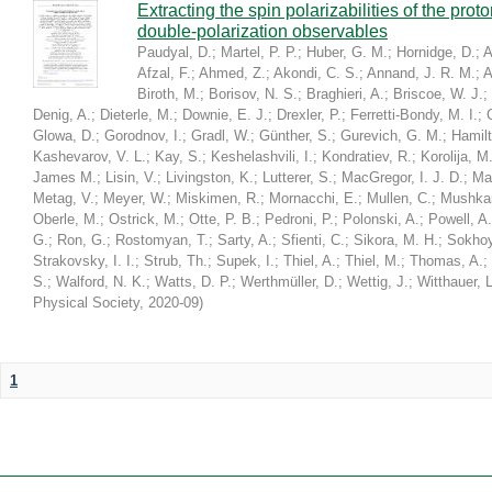
Extracting the spin polarizabilities of the p
double-polarization observables
Paudyal, D.
;
Martel, P. P.
;
Huber, G. M.
;
Hornidge, D.
;
A
Afzal, F.
;
Ahmed, Z.
;
Akondi, C. S.
;
Annand, J. R. M.
;
A
Biroth, M.
;
Borisov, N. S.
;
Braghieri, A.
;
Briscoe, W. J.
;
Denig, A.
;
Dieterle, M.
;
Downie, E. J.
;
Drexler, P.
;
Ferretti-Bondy, M. I.
;
Glowa, D.
;
Gorodnov, I.
;
Gradl, W.
;
Günther, S.
;
Gurevich, G. M.
;
Hamilt
Kashevarov, V. L.
;
Kay, S.
;
Keshelashvili, I.
;
Kondratiev, R.
;
Korolija, M
James M.
;
Lisin, V.
;
Livingston, K.
;
Lutterer, S.
;
MacGregor, I. J. D.
;
Ma
Metag, V.
;
Meyer, W.
;
Miskimen, R.
;
Mornacchi, E.
;
Mullen, C.
;
Mushkar
Oberle, M.
;
Ostrick, M.
;
Otte, P. B.
;
Pedroni, P.
;
Polonski, A.
;
Powell, A.
G.
;
Ron, G.
;
Rostomyan, T.
;
Sarty, A.
;
Sfienti, C.
;
Sikora, M. H.
;
Sokhoy
Strakovsky, I. I.
;
Strub, Th.
;
Supek, I.
;
Thiel, A.
;
Thiel, M.
;
Thomas, A.
;
S.
;
Walford, N. K.
;
Watts, D. P.
;
Werthmüller, D.
;
Wettig, J.
;
Witthauer, L
Physical Society
,
2020-09
)
1