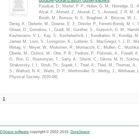
double-polarization observables
Paudyal, D.
;
Martel, P. P.
;
Huber, G. M.
;
Hornidge, D.
;
A
Afzal, F.
;
Ahmed, Z.
;
Akondi, C. S.
;
Annand, J. R. M.
;
A
Biroth, M.
;
Borisov, N. S.
;
Braghieri, A.
;
Briscoe, W. J.
;
Denig, A.
;
Dieterle, M.
;
Downie, E. J.
;
Drexler, P.
;
Ferretti-Bondy, M. I.
;
Glowa, D.
;
Gorodnov, I.
;
Gradl, W.
;
Günther, S.
;
Gurevich, G. M.
;
Hamilt
Kashevarov, V. L.
;
Kay, S.
;
Keshelashvili, I.
;
Kondratiev, R.
;
Korolija, M
James M.
;
Lisin, V.
;
Livingston, K.
;
Lutterer, S.
;
MacGregor, I. J. D.
;
Ma
Metag, V.
;
Meyer, W.
;
Miskimen, R.
;
Mornacchi, E.
;
Mullen, C.
;
Mushkar
Oberle, M.
;
Ostrick, M.
;
Otte, P. B.
;
Pedroni, P.
;
Polonski, A.
;
Powell, A.
G.
;
Ron, G.
;
Rostomyan, T.
;
Sarty, A.
;
Sfienti, C.
;
Sikora, M. H.
;
Sokhoy
Strakovsky, I. I.
;
Strub, Th.
;
Supek, I.
;
Thiel, A.
;
Thiel, M.
;
Thomas, A.
;
S.
;
Walford, N. K.
;
Watts, D. P.
;
Werthmüller, D.
;
Wettig, J.
;
Witthauer, L
Physical Society
,
2020-09
)
1
DSpace software
copyright © 2002-2016
DuraSpace