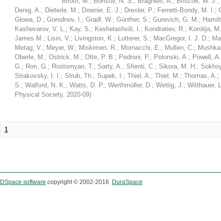
Biroth, M.
;
Borisov, N. S.
;
Braghieri, A.
;
Briscoe, W. J.
;
Denig, A.
;
Dieterle, M.
;
Downie, E. J.
;
Drexler, P.
;
Ferretti-Bondy, M. I.
;
Glowa, D.
;
Gorodnov, I.
;
Gradl, W.
;
Günther, S.
;
Gurevich, G. M.
;
Hamilt
Kashevarov, V. L.
;
Kay, S.
;
Keshelashvili, I.
;
Kondratiev, R.
;
Korolija, M
James M.
;
Lisin, V.
;
Livingston, K.
;
Lutterer, S.
;
MacGregor, I. J. D.
;
Ma
Metag, V.
;
Meyer, W.
;
Miskimen, R.
;
Mornacchi, E.
;
Mullen, C.
;
Mushkar
Oberle, M.
;
Ostrick, M.
;
Otte, P. B.
;
Pedroni, P.
;
Polonski, A.
;
Powell, A.
G.
;
Ron, G.
;
Rostomyan, T.
;
Sarty, A.
;
Sfienti, C.
;
Sikora, M. H.
;
Sokhoy
Strakovsky, I. I.
;
Strub, Th.
;
Supek, I.
;
Thiel, A.
;
Thiel, M.
;
Thomas, A.
;
S.
;
Walford, N. K.
;
Watts, D. P.
;
Werthmüller, D.
;
Wettig, J.
;
Witthauer, L
Physical Society
,
2020-09
)
1
DSpace software
copyright © 2002-2016
DuraSpace