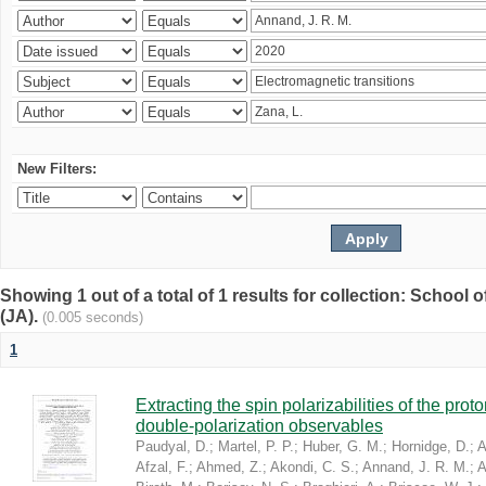
New Filters:
Showing 1 out of a total of 1 results for collection: Schoo
(JA).
(0.005 seconds)
1
Extracting the spin polarizabilities of the p
double-polarization observables
Paudyal, D.
;
Martel, P. P.
;
Huber, G. M.
;
Hornidge, D.
;
A
Afzal, F.
;
Ahmed, Z.
;
Akondi, C. S.
;
Annand, J. R. M.
;
A