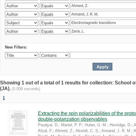
New Filters:
Showing 1 out of a total of 1 results for collection: Schoo
(JA).
(0.008 seconds)
1
Extracting the spin polarizabilities of the p
double-polarization observables
Paudyal, D.
;
Martel, P. P.
;
Huber, G. M.
;
Hornidge, D.
;
A
Afzal, F.
;
Ahmed, Z.
;
Akondi, C. S.
;
Annand, J. R. M.
;
A