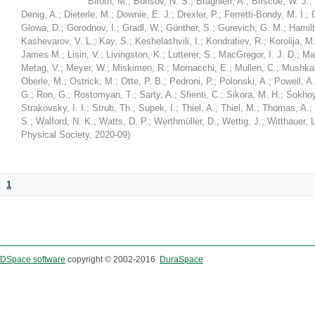
Biroth, M.
;
Borisov, N. S.
;
Braghieri, A.
;
Briscoe, W. J.
;
Denig, A.
;
Dieterle, M.
;
Downie, E. J.
;
Drexler, P.
;
Ferretti-Bondy, M. I.
;
Glowa, D.
;
Gorodnov, I.
;
Gradl, W.
;
Günther, S.
;
Gurevich, G. M.
;
Hamilt
Kashevarov, V. L.
;
Kay, S.
;
Keshelashvili, I.
;
Kondratiev, R.
;
Korolija, M
James M.
;
Lisin, V.
;
Livingston, K.
;
Lutterer, S.
;
MacGregor, I. J. D.
;
Ma
Metag, V.
;
Meyer, W.
;
Miskimen, R.
;
Mornacchi, E.
;
Mullen, C.
;
Mushkar
Oberle, M.
;
Ostrick, M.
;
Otte, P. B.
;
Pedroni, P.
;
Polonski, A.
;
Powell, A.
G.
;
Ron, G.
;
Rostomyan, T.
;
Sarty, A.
;
Sfienti, C.
;
Sikora, M. H.
;
Sokhoy
Strakovsky, I. I.
;
Strub, Th.
;
Supek, I.
;
Thiel, A.
;
Thiel, M.
;
Thomas, A.
;
S.
;
Walford, N. K.
;
Watts, D. P.
;
Werthmüller, D.
;
Wettig, J.
;
Witthauer, L
Physical Society
,
2020-09
)
1
DSpace software
copyright © 2002-2016
DuraSpace