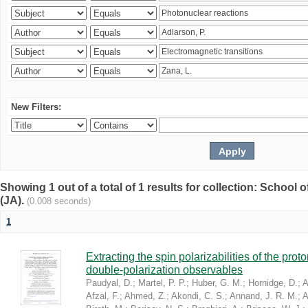
New Filters:
Showing 1 out of a total of 1 results for collection: Schoo
(JA).
(0.008 seconds)
1
Extracting the spin polarizabilities of the p
double-polarization observables
Paudyal, D.
;
Martel, P. P.
;
Huber, G. M.
;
Hornidge, D.
;
A
Afzal, F.
;
Ahmed, Z.
;
Akondi, C. S.
;
Annand, J. R. M.
;
A