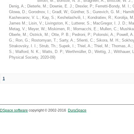
Biroth, M.
;
Borisov, N. S.
;
Braghieri, A.
;
Briscoe, W. J.
;
Denig, A.
;
Dieterle, M.
;
Downie, E. J.
;
Drexler, P.
;
Ferretti-Bondy, M. I.
;
Glowa, D.
;
Gorodnov, I.
;
Gradl, W.
;
Günther, S.
;
Gurevich, G. M.
;
Hamilt
Kashevarov, V. L.
;
Kay, S.
;
Keshelashvili, I.
;
Kondratiev, R.
;
Korolija, M
James M.
;
Lisin, V.
;
Livingston, K.
;
Lutterer, S.
;
MacGregor, I. J. D.
;
Ma
Metag, V.
;
Meyer, W.
;
Miskimen, R.
;
Mornacchi, E.
;
Mullen, C.
;
Mushkar
Oberle, M.
;
Ostrick, M.
;
Otte, P. B.
;
Pedroni, P.
;
Polonski, A.
;
Powell, A.
G.
;
Ron, G.
;
Rostomyan, T.
;
Sarty, A.
;
Sfienti, C.
;
Sikora, M. H.
;
Sokhoy
Strakovsky, I. I.
;
Strub, Th.
;
Supek, I.
;
Thiel, A.
;
Thiel, M.
;
Thomas, A.
;
S.
;
Walford, N. K.
;
Watts, D. P.
;
Werthmüller, D.
;
Wettig, J.
;
Witthauer, L
Physical Society
,
2020-09
)
1
DSpace software
copyright © 2002-2016
DuraSpace