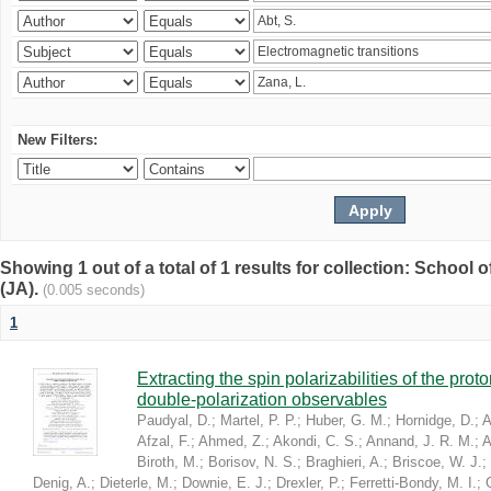
New Filters:
Showing 1 out of a total of 1 results for collection: Schoo
(JA).
(0.005 seconds)
1
Extracting the spin polarizabilities of the p
double-polarization observables
Paudyal, D.
;
Martel, P. P.
;
Huber, G. M.
;
Hornidge, D.
;
A
Afzal, F.
;
Ahmed, Z.
;
Akondi, C. S.
;
Annand, J. R. M.
;
A
Biroth, M.
;
Borisov, N. S.
;
Braghieri, A.
;
Briscoe, W. J.
;
Denig, A.
;
Dieterle, M.
;
Downie, E. J.
;
Drexler, P.
;
Ferretti-Bondy, M. I.
;