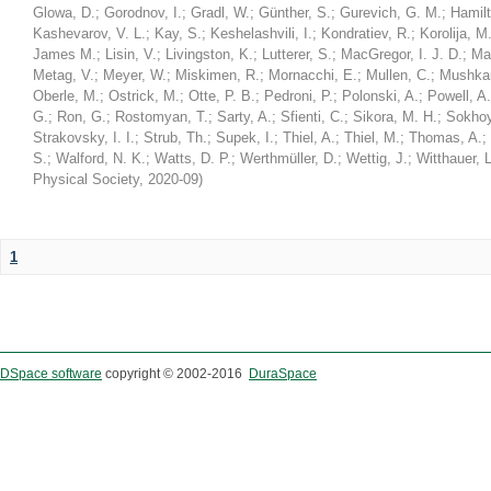
Glowa, D.
;
Gorodnov, I.
;
Gradl, W.
;
Günther, S.
;
Gurevich, G. M.
;
Hamilt
Kashevarov, V. L.
;
Kay, S.
;
Keshelashvili, I.
;
Kondratiev, R.
;
Korolija, M
James M.
;
Lisin, V.
;
Livingston, K.
;
Lutterer, S.
;
MacGregor, I. J. D.
;
Ma
Metag, V.
;
Meyer, W.
;
Miskimen, R.
;
Mornacchi, E.
;
Mullen, C.
;
Mushkar
Oberle, M.
;
Ostrick, M.
;
Otte, P. B.
;
Pedroni, P.
;
Polonski, A.
;
Powell, A.
G.
;
Ron, G.
;
Rostomyan, T.
;
Sarty, A.
;
Sfienti, C.
;
Sikora, M. H.
;
Sokhoy
Strakovsky, I. I.
;
Strub, Th.
;
Supek, I.
;
Thiel, A.
;
Thiel, M.
;
Thomas, A.
;
S.
;
Walford, N. K.
;
Watts, D. P.
;
Werthmüller, D.
;
Wettig, J.
;
Witthauer, L
Physical Society
,
2020-09
)
1
DSpace software
copyright © 2002-2016
DuraSpace