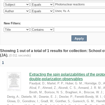
New Filters:
Showing 1 out of a total of 1 results for collection: Schoo
(JA).
(0.011 seconds)
1
Extracting the spin polarizabilities of the p
double-polarization observables
Paudyal, D.
;
Martel, P. P.
;
Huber, G. M.
;
Hornidge, D.
;
A
Afzal, F.
;
Ahmed, Z.
;
Akondi, C. S.
;
Annand, J. R. M.
;
A
Biroth, M.
;
Borisov, N. S.
;
Braghieri, A.
;
Briscoe, W. J.
;
Denig, A.
;
Dieterle, M.
;
Downie, E. J.
;
Drexler, P.
;
Ferretti-Bondy, M. I.
;
Glowa, D.
;
Gorodnov, I.
;
Gradl, W.
;
Günther, S.
;
Gurevich, G. M.
;
Hamilt