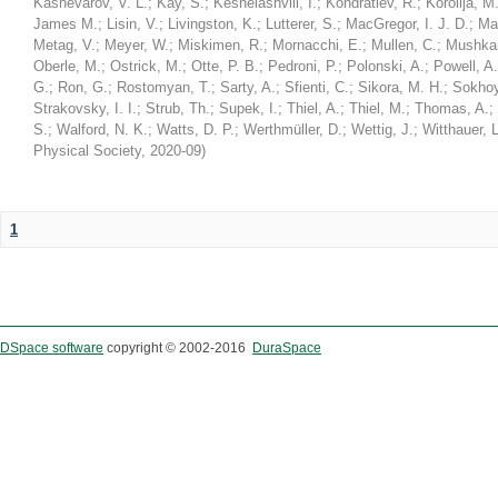
Kashevarov, V. L.
;
Kay, S.
;
Keshelashvili, I.
;
Kondratiev, R.
;
Korolija, M
James M.
;
Lisin, V.
;
Livingston, K.
;
Lutterer, S.
;
MacGregor, I. J. D.
;
Ma
Metag, V.
;
Meyer, W.
;
Miskimen, R.
;
Mornacchi, E.
;
Mullen, C.
;
Mushkar
Oberle, M.
;
Ostrick, M.
;
Otte, P. B.
;
Pedroni, P.
;
Polonski, A.
;
Powell, A.
G.
;
Ron, G.
;
Rostomyan, T.
;
Sarty, A.
;
Sfienti, C.
;
Sikora, M. H.
;
Sokhoy
Strakovsky, I. I.
;
Strub, Th.
;
Supek, I.
;
Thiel, A.
;
Thiel, M.
;
Thomas, A.
;
S.
;
Walford, N. K.
;
Watts, D. P.
;
Werthmüller, D.
;
Wettig, J.
;
Witthauer, L
Physical Society
,
2020-09
)
1
DSpace software
copyright © 2002-2016
DuraSpace