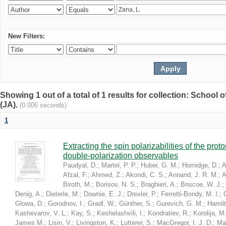
New Filters:
Showing 1 out of a total of 1 results for collection: Schoo
(JA).
(0.006 seconds)
1
Extracting the spin polarizabilities of the p
double-polarization observables
Paudyal, D.
;
Martel, P. P.
;
Huber, G. M.
;
Hornidge, D.
;
A
Afzal, F.
;
Ahmed, Z.
;
Akondi, C. S.
;
Annand, J. R. M.
;
A
Biroth, M.
;
Borisov, N. S.
;
Braghieri, A.
;
Briscoe, W. J.
;
Denig, A.
;
Dieterle, M.
;
Downie, E. J.
;
Drexler, P.
;
Ferretti-Bondy, M. I.
;
Glowa, D.
;
Gorodnov, I.
;
Gradl, W.
;
Günther, S.
;
Gurevich, G. M.
;
Hamilt
Kashevarov, V. L.
;
Kay, S.
;
Keshelashvili, I.
;
Kondratiev, R.
;
Korolija, M
James M.
;
Lisin, V.
;
Livingston, K.
;
Lutterer, S.
;
MacGregor, I. J. D.
;
Ma