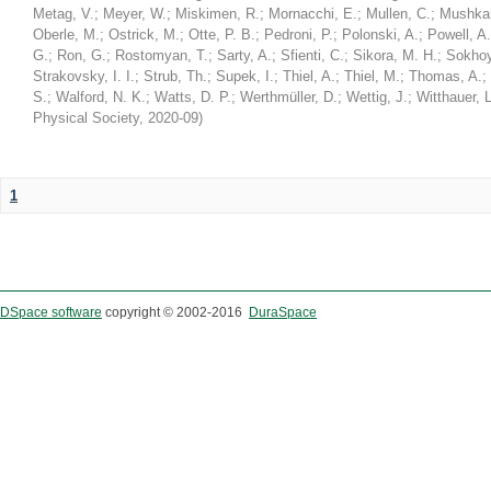
Metag, V.
;
Meyer, W.
;
Miskimen, R.
;
Mornacchi, E.
;
Mullen, C.
;
Mushkar
Oberle, M.
;
Ostrick, M.
;
Otte, P. B.
;
Pedroni, P.
;
Polonski, A.
;
Powell, A.
G.
;
Ron, G.
;
Rostomyan, T.
;
Sarty, A.
;
Sfienti, C.
;
Sikora, M. H.
;
Sokhoy
Strakovsky, I. I.
;
Strub, Th.
;
Supek, I.
;
Thiel, A.
;
Thiel, M.
;
Thomas, A.
;
S.
;
Walford, N. K.
;
Watts, D. P.
;
Werthmüller, D.
;
Wettig, J.
;
Witthauer, L
Physical Society
,
2020-09
)
1
DSpace software
copyright © 2002-2016
DuraSpace