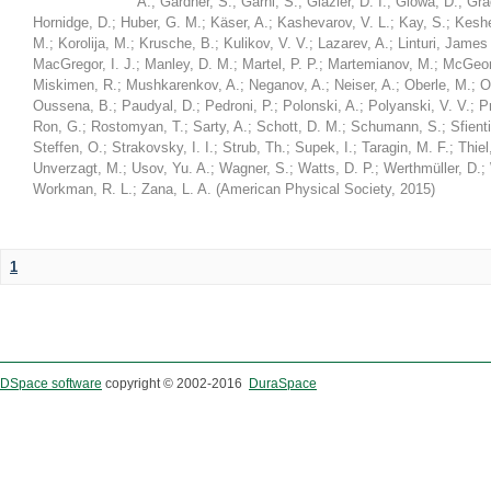
A.
;
Gardner, S.
;
Garni, S.
;
Glazier, D. I.
;
Glowa, D.
;
Gra
Hornidge, D.
;
Huber, G. M.
;
Käser, A.
;
Kashevarov, V. L.
;
Kay, S.
;
Keshel
M.
;
Korolija, M.
;
Krusche, B.
;
Kulikov, V. V.
;
Lazarev, A.
;
Linturi, James
MacGregor, I. J.
;
Manley, D. M.
;
Martel, P. P.
;
Martemianov, M.
;
McGeor
Miskimen, R.
;
Mushkarenkov, A.
;
Neganov, A.
;
Neiser, A.
;
Oberle, M.
;
O
Oussena, B.
;
Paudyal, D.
;
Pedroni, P.
;
Polonski, A.
;
Polyanski, V. V.
;
P
Ron, G.
;
Rostomyan, T.
;
Sarty, A.
;
Schott, D. M.
;
Schumann, S.
;
Sfienti
Steffen, O.
;
Strakovsky, I. I.
;
Strub, Th.
;
Supek, I.
;
Taragin, M. F.
;
Thiel
Unverzagt, M.
;
Usov, Yu. A.
;
Wagner, S.
;
Watts, D. P.
;
Werthmüller, D.
;
Workman, R. L.
;
Zana, L. A.
(
American Physical Society
,
2015
)
1
DSpace software
copyright © 2002-2016
DuraSpace