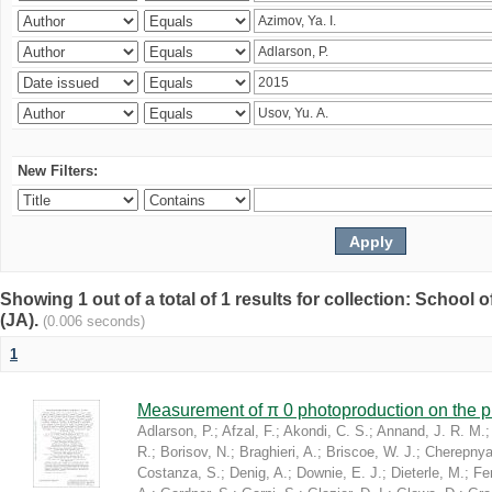
New Filters:
Showing 1 out of a total of 1 results for collection: Schoo
(JA).
(0.006 seconds)
1
Measurement of π 0 photoproduction on the 
Adlarson, P.
;
Afzal, F.
;
Akondi, C. S.
;
Annand, J. R. M.
R.
;
Borisov, N.
;
Braghieri, A.
;
Briscoe, W. J.
;
Cherepnya
Costanza, S.
;
Denig, A.
;
Downie, E. J.
;
Dieterle, M.
;
Fer