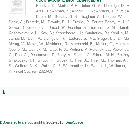
double-polarization observables
Paudyal, D.
;
Martel, P. P.
;
Huber, G. M.
;
Hornidge, D.
;
A
Afzal, F.
;
Ahmed, Z.
;
Akondi, C. S.
;
Annand, J. R. M.
;
A
Biroth, M.
;
Borisov, N. S.
;
Braghieri, A.
;
Briscoe, W. J.
;
Denig, A.
;
Dieterle, M.
;
Downie, E. J.
;
Drexler, P.
;
Ferretti-Bondy, M. I.
;
Glowa, D.
;
Gorodnov, I.
;
Gradl, W.
;
Günther, S.
;
Gurevich, G. M.
;
Hamilt
Kashevarov, V. L.
;
Kay, S.
;
Keshelashvili, I.
;
Kondratiev, R.
;
Korolija, M
James M.
;
Lisin, V.
;
Livingston, K.
;
Lutterer, S.
;
MacGregor, I. J. D.
;
Ma
Metag, V.
;
Meyer, W.
;
Miskimen, R.
;
Mornacchi, E.
;
Mullen, C.
;
Mushkar
Oberle, M.
;
Ostrick, M.
;
Otte, P. B.
;
Pedroni, P.
;
Polonski, A.
;
Powell, A.
G.
;
Ron, G.
;
Rostomyan, T.
;
Sarty, A.
;
Sfienti, C.
;
Sikora, M. H.
;
Sokhoy
Strakovsky, I. I.
;
Strub, Th.
;
Supek, I.
;
Thiel, A.
;
Thiel, M.
;
Thomas, A.
;
S.
;
Walford, N. K.
;
Watts, D. P.
;
Werthmüller, D.
;
Wettig, J.
;
Witthauer, L
Physical Society
,
2020-09
)
1
DSpace software
copyright © 2002-2016
DuraSpace