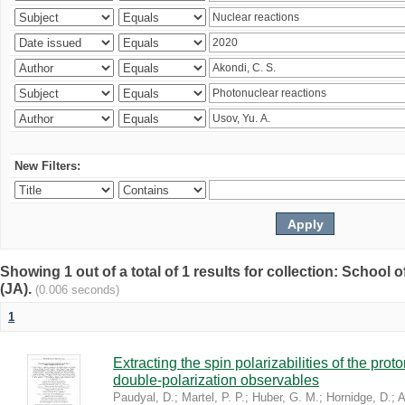
New Filters:
Showing 1 out of a total of 1 results for collection: Schoo
(JA).
(0.006 seconds)
1
Extracting the spin polarizabilities of the p
double-polarization observables
Paudyal, D.
;
Martel, P. P.
;
Huber, G. M.
;
Hornidge, D.
;
A