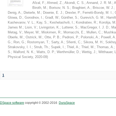
Afzal, F.
;
Ahmed, Z.
;
Akondi, C. S.
;
Annand, J. R. M.
;
A
Biroth, M.
;
Borisov, N. S.
;
Braghieri, A.
;
Briscoe, W. J.
;
Denig, A.
;
Dieterle, M.
;
Downie, E. J.
;
Drexler, P.
;
Ferretti-Bondy, M. I.
;
Glowa, D.
;
Gorodnov, I.
;
Gradl, W.
;
Günther, S.
;
Gurevich, G. M.
;
Hamilt
Kashevarov, V. L.
;
Kay, S.
;
Keshelashvili, I.
;
Kondratiev, R.
;
Korolija, M
James M.
;
Lisin, V.
;
Livingston, K.
;
Lutterer, S.
;
MacGregor, I. J. D.
;
Ma
Metag, V.
;
Meyer, W.
;
Miskimen, R.
;
Mornacchi, E.
;
Mullen, C.
;
Mushkar
Oberle, M.
;
Ostrick, M.
;
Otte, P. B.
;
Pedroni, P.
;
Polonski, A.
;
Powell, A.
G.
;
Ron, G.
;
Rostomyan, T.
;
Sarty, A.
;
Sfienti, C.
;
Sikora, M. H.
;
Sokhoy
Strakovsky, I. I.
;
Strub, Th.
;
Supek, I.
;
Thiel, A.
;
Thiel, M.
;
Thomas, A.
;
S.
;
Walford, N. K.
;
Watts, D. P.
;
Werthmüller, D.
;
Wettig, J.
;
Witthauer, L
Physical Society
,
2020-09
)
1
DSpace software
copyright © 2002-2016
DuraSpace