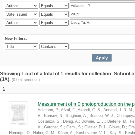
New Filters:
Showing 1 out of a total of 1 results for collection: Schoo
(JA).
(0.007 seconds)
1
Measurement of π 0 photoproduction on the 
Adlarson, P.
;
Afzal, F.
;
Akondi, C. S.
;
Annand, J. R. M.
R.
;
Borisov, N.
;
Braghieri, A.
;
Briscoe, W. J.
;
Cherepnya
Costanza, S.
;
Denig, A.
;
Downie, E. J.
;
Dieterle, M.
;
Fer
A.
;
Gardner, S.
;
Garni, S.
;
Glazier, D. I.
;
Glowa, D.
;
Gra
Hornidge, D.
;
Huber, G. M.
;
Käser, A.
;
Kashevarov, V. L.
;
Kay, S.
;
Keshel