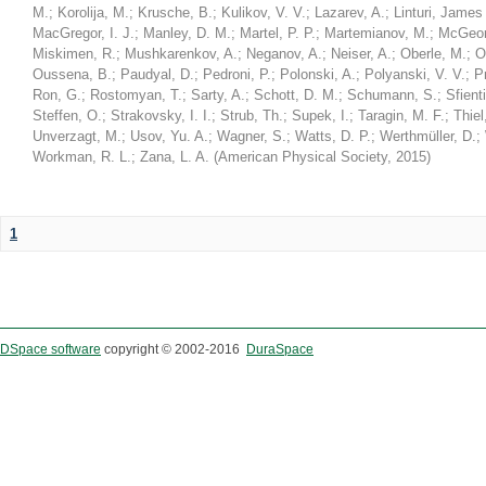
M.
;
Korolija, M.
;
Krusche, B.
;
Kulikov, V. V.
;
Lazarev, A.
;
Linturi, James
MacGregor, I. J.
;
Manley, D. M.
;
Martel, P. P.
;
Martemianov, M.
;
McGeor
Miskimen, R.
;
Mushkarenkov, A.
;
Neganov, A.
;
Neiser, A.
;
Oberle, M.
;
O
Oussena, B.
;
Paudyal, D.
;
Pedroni, P.
;
Polonski, A.
;
Polyanski, V. V.
;
P
Ron, G.
;
Rostomyan, T.
;
Sarty, A.
;
Schott, D. M.
;
Schumann, S.
;
Sfienti
Steffen, O.
;
Strakovsky, I. I.
;
Strub, Th.
;
Supek, I.
;
Taragin, M. F.
;
Thiel
Unverzagt, M.
;
Usov, Yu. A.
;
Wagner, S.
;
Watts, D. P.
;
Werthmüller, D.
;
Workman, R. L.
;
Zana, L. A.
(
American Physical Society
,
2015
)
1
DSpace software
copyright © 2002-2016
DuraSpace