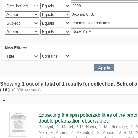
New Filters:
Showing 1 out of a total of 1 results for collection: Schoo
(JA).
(0.008 seconds)
1
Extracting the spin polarizabilities of the p
double-polarization observables
Paudyal, D.
;
Martel, P. P.
;
Huber, G. M.
;
Hornidge, D.
;
A
Afzal, F.
;
Ahmed, Z.
;
Akondi, C. S.
;
Annand, J. R. M.
;
A