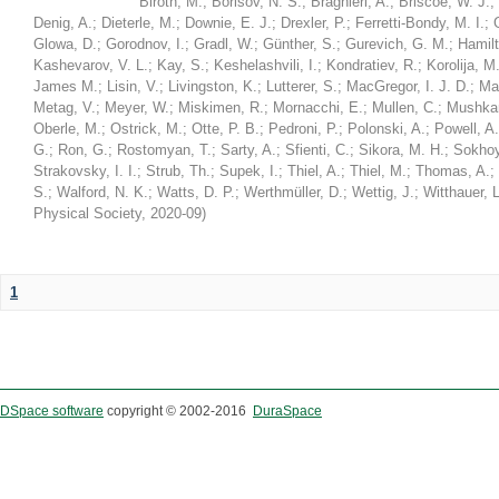
Biroth, M.
;
Borisov, N. S.
;
Braghieri, A.
;
Briscoe, W. J.
;
Denig, A.
;
Dieterle, M.
;
Downie, E. J.
;
Drexler, P.
;
Ferretti-Bondy, M. I.
;
Glowa, D.
;
Gorodnov, I.
;
Gradl, W.
;
Günther, S.
;
Gurevich, G. M.
;
Hamilt
Kashevarov, V. L.
;
Kay, S.
;
Keshelashvili, I.
;
Kondratiev, R.
;
Korolija, M
James M.
;
Lisin, V.
;
Livingston, K.
;
Lutterer, S.
;
MacGregor, I. J. D.
;
Ma
Metag, V.
;
Meyer, W.
;
Miskimen, R.
;
Mornacchi, E.
;
Mullen, C.
;
Mushkar
Oberle, M.
;
Ostrick, M.
;
Otte, P. B.
;
Pedroni, P.
;
Polonski, A.
;
Powell, A.
G.
;
Ron, G.
;
Rostomyan, T.
;
Sarty, A.
;
Sfienti, C.
;
Sikora, M. H.
;
Sokhoy
Strakovsky, I. I.
;
Strub, Th.
;
Supek, I.
;
Thiel, A.
;
Thiel, M.
;
Thomas, A.
;
S.
;
Walford, N. K.
;
Watts, D. P.
;
Werthmüller, D.
;
Wettig, J.
;
Witthauer, L
Physical Society
,
2020-09
)
1
DSpace software
copyright © 2002-2016
DuraSpace