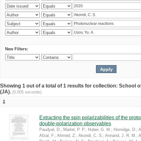
New Filters:
Showing 1 out of a total of 1 results for collection: Schoo
(JA).
(0.005 seconds)
1
Extracting the spin polarizabilities of the p
double-polarization observables
Paudyal, D.
;
Martel, P. P.
;
Huber, G. M.
;
Hornidge, D.
;
A
Afzal, F.
;
Ahmed, Z.
;
Akondi, C. S.
;
Annand, J. R. M.
;
A