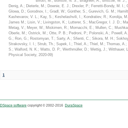
Biroth, M.
;
Borisov, N. S.
;
Braghieri, A.
;
Briscoe, W. J.
;
Denig, A.
;
Dieterle, M.
;
Downie, E. J.
;
Drexler, P.
;
Ferretti-Bondy, M. I.
;
Glowa, D.
;
Gorodnov, I.
;
Gradl, W.
;
Günther, S.
;
Gurevich, G. M.
;
Hamilt
Kashevarov, V. L.
;
Kay, S.
;
Keshelashvili, I.
;
Kondratiev, R.
;
Korolija, M
James M.
;
Lisin, V.
;
Livingston, K.
;
Lutterer, S.
;
MacGregor, I. J. D.
;
Ma
Metag, V.
;
Meyer, W.
;
Miskimen, R.
;
Mornacchi, E.
;
Mullen, C.
;
Mushkar
Oberle, M.
;
Ostrick, M.
;
Otte, P. B.
;
Pedroni, P.
;
Polonski, A.
;
Powell, A.
G.
;
Ron, G.
;
Rostomyan, T.
;
Sarty, A.
;
Sfienti, C.
;
Sikora, M. H.
;
Sokhoy
Strakovsky, I. I.
;
Strub, Th.
;
Supek, I.
;
Thiel, A.
;
Thiel, M.
;
Thomas, A.
;
S.
;
Walford, N. K.
;
Watts, D. P.
;
Werthmüller, D.
;
Wettig, J.
;
Witthauer, L
Physical Society
,
2020-09
)
1
DSpace software
copyright © 2002-2016
DuraSpace