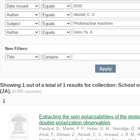
New Filters:
Showing 1 out of a total of 1 results for collection: Schoo
(JA).
(0.005 seconds)
1
Extracting the spin polarizabilities of the p
double-polarization observables
Paudyal, D.
;
Martel, P. P.
;
Huber, G. M.
;
Hornidge, D.
;
A
Afzal, F.
;
Ahmed, Z.
;
Akondi, C. S.
;
Annand, J. R. M.
;
A