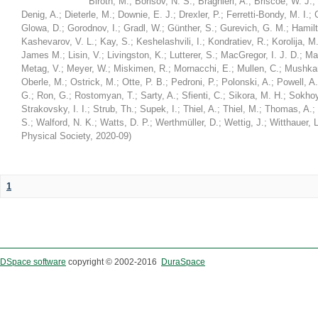
Biroth, M.
;
Borisov, N. S.
;
Braghieri, A.
;
Briscoe, W. J.
;
Denig, A.
;
Dieterle, M.
;
Downie, E. J.
;
Drexler, P.
;
Ferretti-Bondy, M. I.
;
Glowa, D.
;
Gorodnov, I.
;
Gradl, W.
;
Günther, S.
;
Gurevich, G. M.
;
Hamilt
Kashevarov, V. L.
;
Kay, S.
;
Keshelashvili, I.
;
Kondratiev, R.
;
Korolija, M
James M.
;
Lisin, V.
;
Livingston, K.
;
Lutterer, S.
;
MacGregor, I. J. D.
;
Ma
Metag, V.
;
Meyer, W.
;
Miskimen, R.
;
Mornacchi, E.
;
Mullen, C.
;
Mushkar
Oberle, M.
;
Ostrick, M.
;
Otte, P. B.
;
Pedroni, P.
;
Polonski, A.
;
Powell, A.
G.
;
Ron, G.
;
Rostomyan, T.
;
Sarty, A.
;
Sfienti, C.
;
Sikora, M. H.
;
Sokhoy
Strakovsky, I. I.
;
Strub, Th.
;
Supek, I.
;
Thiel, A.
;
Thiel, M.
;
Thomas, A.
;
S.
;
Walford, N. K.
;
Watts, D. P.
;
Werthmüller, D.
;
Wettig, J.
;
Witthauer, L
Physical Society
,
2020-09
)
1
DSpace software
copyright © 2002-2016
DuraSpace