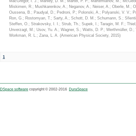
MacGregor, I. J.
;
Manley, D. M.
;
Martel, P. P.
;
Martemianov, M.
;
McGeor
Miskimen, R.
;
Mushkarenkov, A.
;
Neganov, A.
;
Neiser, A.
;
Oberle, M.
;
O
Oussena, B.
;
Paudyal, D.
;
Pedroni, P.
;
Polonski, A.
;
Polyanski, V. V.
;
P
Ron, G.
;
Rostomyan, T.
;
Sarty, A.
;
Schott, D. M.
;
Schumann, S.
;
Sfienti
Steffen, O.
;
Strakovsky, I. I.
;
Strub, Th.
;
Supek, I.
;
Taragin, M. F.
;
Thiel
Unverzagt, M.
;
Usov, Yu. A.
;
Wagner, S.
;
Watts, D. P.
;
Werthmüller, D.
;
Workman, R. L.
;
Zana, L. A.
(
American Physical Society
,
2015
)
1
DSpace software
copyright © 2002-2016
DuraSpace