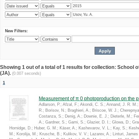
New Filters:
Showing 1 out of a total of 1 results for collection: Schoo
(JA).
(0.007 seconds)
1
Measurement of π 0 photoproduction on the 
Adlarson, P.
;
Afzal, F.
;
Akondi, C. S.
;
Annand, J. R. M.
R.
;
Borisov, N.
;
Braghieri, A.
;
Briscoe, W. J.
;
Cherepnya
Costanza, S.
;
Denig, A.
;
Downie, E. J.
;
Dieterle, M.
;
Fer
A.
;
Gardner, S.
;
Garni, S.
;
Glazier, D. I.
;
Glowa, D.
;
Gra
Hornidge, D.
;
Huber, G. M.
;
Käser, A.
;
Kashevarov, V. L.
;
Kay, S.
;
Keshel
M.
;
Korolija, M.
;
Krusche, B.
;
Kulikov, V. V.
;
Lazarev, A.
;
Linturi, James