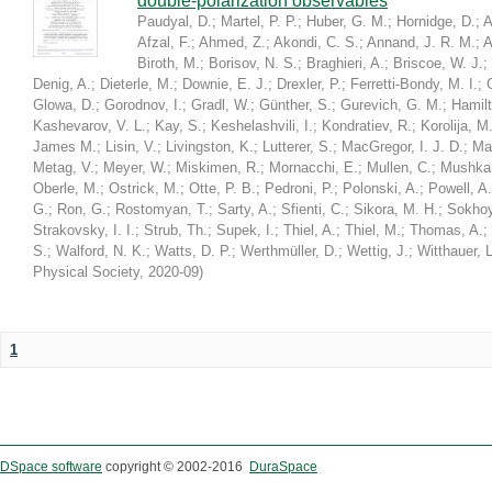
double-polarization observables
Paudyal, D.
;
Martel, P. P.
;
Huber, G. M.
;
Hornidge, D.
;
A
Afzal, F.
;
Ahmed, Z.
;
Akondi, C. S.
;
Annand, J. R. M.
;
A
Biroth, M.
;
Borisov, N. S.
;
Braghieri, A.
;
Briscoe, W. J.
;
Denig, A.
;
Dieterle, M.
;
Downie, E. J.
;
Drexler, P.
;
Ferretti-Bondy, M. I.
;
Glowa, D.
;
Gorodnov, I.
;
Gradl, W.
;
Günther, S.
;
Gurevich, G. M.
;
Hamilt
Kashevarov, V. L.
;
Kay, S.
;
Keshelashvili, I.
;
Kondratiev, R.
;
Korolija, M
James M.
;
Lisin, V.
;
Livingston, K.
;
Lutterer, S.
;
MacGregor, I. J. D.
;
Ma
Metag, V.
;
Meyer, W.
;
Miskimen, R.
;
Mornacchi, E.
;
Mullen, C.
;
Mushkar
Oberle, M.
;
Ostrick, M.
;
Otte, P. B.
;
Pedroni, P.
;
Polonski, A.
;
Powell, A.
G.
;
Ron, G.
;
Rostomyan, T.
;
Sarty, A.
;
Sfienti, C.
;
Sikora, M. H.
;
Sokhoy
Strakovsky, I. I.
;
Strub, Th.
;
Supek, I.
;
Thiel, A.
;
Thiel, M.
;
Thomas, A.
;
S.
;
Walford, N. K.
;
Watts, D. P.
;
Werthmüller, D.
;
Wettig, J.
;
Witthauer, L
Physical Society
,
2020-09
)
1
DSpace software
copyright © 2002-2016
DuraSpace