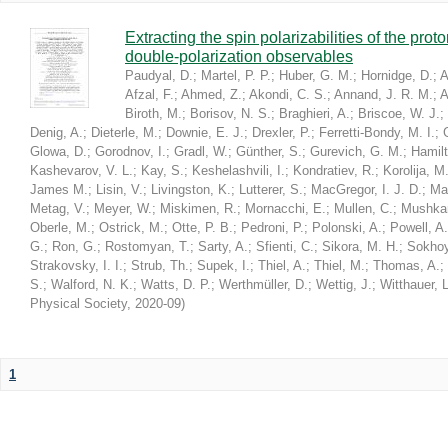
Extracting the spin polarizabilities of the p
double-polarization observables
Paudyal, D.
;
Martel, P. P.
;
Huber, G. M.
;
Hornidge, D.
;
A
Afzal, F.
;
Ahmed, Z.
;
Akondi, C. S.
;
Annand, J. R. M.
;
A
Biroth, M.
;
Borisov, N. S.
;
Braghieri, A.
;
Briscoe, W. J.
;
Denig, A.
;
Dieterle, M.
;
Downie, E. J.
;
Drexler, P.
;
Ferretti-Bondy, M. I.
;
Glowa, D.
;
Gorodnov, I.
;
Gradl, W.
;
Günther, S.
;
Gurevich, G. M.
;
Hamilt
Kashevarov, V. L.
;
Kay, S.
;
Keshelashvili, I.
;
Kondratiev, R.
;
Korolija, M
James M.
;
Lisin, V.
;
Livingston, K.
;
Lutterer, S.
;
MacGregor, I. J. D.
;
Ma
Metag, V.
;
Meyer, W.
;
Miskimen, R.
;
Mornacchi, E.
;
Mullen, C.
;
Mushkar
Oberle, M.
;
Ostrick, M.
;
Otte, P. B.
;
Pedroni, P.
;
Polonski, A.
;
Powell, A.
G.
;
Ron, G.
;
Rostomyan, T.
;
Sarty, A.
;
Sfienti, C.
;
Sikora, M. H.
;
Sokhoy
Strakovsky, I. I.
;
Strub, Th.
;
Supek, I.
;
Thiel, A.
;
Thiel, M.
;
Thomas, A.
;
S.
;
Walford, N. K.
;
Watts, D. P.
;
Werthmüller, D.
;
Wettig, J.
;
Witthauer, L
Physical Society
,
2020-09
)
1