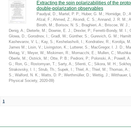
Extracting the spin polarizabilities of the p
double-polarization observables
Paudyal, D.
;
Martel, P. P.
;
Huber, G. M.
;
Hornidge, D.
;
A
Afzal, F.
;
Ahmed, Z.
;
Akondi, C. S.
;
Annand, J. R. M.
;
A
Biroth, M.
;
Borisov, N. S.
;
Braghieri, A.
;
Briscoe, W. J.
;
Denig, A.
;
Dieterle, M.
;
Downie, E. J.
;
Drexler, P.
;
Ferretti-Bondy, M. I.
;
Glowa, D.
;
Gorodnov, I.
;
Gradl, W.
;
Günther, S.
;
Gurevich, G. M.
;
Hamilt
Kashevarov, V. L.
;
Kay, S.
;
Keshelashvili, I.
;
Kondratiev, R.
;
Korolija, M
James M.
;
Lisin, V.
;
Livingston, K.
;
Lutterer, S.
;
MacGregor, I. J. D.
;
Ma
Metag, V.
;
Meyer, W.
;
Miskimen, R.
;
Mornacchi, E.
;
Mullen, C.
;
Mushkar
Oberle, M.
;
Ostrick, M.
;
Otte, P. B.
;
Pedroni, P.
;
Polonski, A.
;
Powell, A.
G.
;
Ron, G.
;
Rostomyan, T.
;
Sarty, A.
;
Sfienti, C.
;
Sikora, M. H.
;
Sokhoy
Strakovsky, I. I.
;
Strub, Th.
;
Supek, I.
;
Thiel, A.
;
Thiel, M.
;
Thomas, A.
;
S.
;
Walford, N. K.
;
Watts, D. P.
;
Werthmüller, D.
;
Wettig, J.
;
Witthauer, L
Physical Society
,
2020-09
)
1