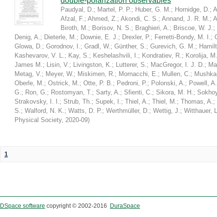
double-polarization observables
Paudyal, D.
;
Martel, P. P.
;
Huber, G. M.
;
Hornidge, D.
;
A
Afzal, F.
;
Ahmed, Z.
;
Akondi, C. S.
;
Annand, J. R. M.
;
A
Biroth, M.
;
Borisov, N. S.
;
Braghieri, A.
;
Briscoe, W. J.
;
Denig, A.
;
Dieterle, M.
;
Downie, E. J.
;
Drexler, P.
;
Ferretti-Bondy, M. I.
;
Glowa, D.
;
Gorodnov, I.
;
Gradl, W.
;
Günther, S.
;
Gurevich, G. M.
;
Hamilt
Kashevarov, V. L.
;
Kay, S.
;
Keshelashvili, I.
;
Kondratiev, R.
;
Korolija, M
James M.
;
Lisin, V.
;
Livingston, K.
;
Lutterer, S.
;
MacGregor, I. J. D.
;
Ma
Metag, V.
;
Meyer, W.
;
Miskimen, R.
;
Mornacchi, E.
;
Mullen, C.
;
Mushkar
Oberle, M.
;
Ostrick, M.
;
Otte, P. B.
;
Pedroni, P.
;
Polonski, A.
;
Powell, A.
G.
;
Ron, G.
;
Rostomyan, T.
;
Sarty, A.
;
Sfienti, C.
;
Sikora, M. H.
;
Sokhoy
Strakovsky, I. I.
;
Strub, Th.
;
Supek, I.
;
Thiel, A.
;
Thiel, M.
;
Thomas, A.
;
S.
;
Walford, N. K.
;
Watts, D. P.
;
Werthmüller, D.
;
Wettig, J.
;
Witthauer, L
Physical Society
,
2020-09
)
1
DSpace software
copyright © 2002-2016
DuraSpace