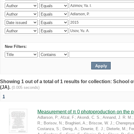
New Filters:
Showing 1 out of a total of 1 results for collection: Schoo
(JA).
(0.005 seconds)
1
Measurement of π 0 photoproduction on the 
Adlarson, P.
;
Afzal, F.
;
Akondi, C. S.
;
Annand, J. R. M.
R.
;
Borisov, N.
;
Braghieri, A.
;
Briscoe, W. J.
;
Cherepnya
Costanza, S.
;
Denig, A.
;
Downie, E. J.
;
Dieterle, M.
;
Fer