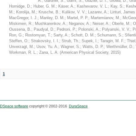
A.
;
Gardner, S.
;
Garni, S.
;
Glazier, D. I.
;
Glowa, D.
;
Gra
Hornidge, D.
;
Huber, G. M.
;
Käser, A.
;
Kashevarov, V. L.
;
Kay, S.
;
Keshel
M.
;
Korolija, M.
;
Krusche, B.
;
Kulikov, V. V.
;
Lazarev, A.
;
Linturi, James
MacGregor, I. J.
;
Manley, D. M.
;
Martel, P. P.
;
Martemianov, M.
;
McGeor
Miskimen, R.
;
Mushkarenkov, A.
;
Neganov, A.
;
Neiser, A.
;
Oberle, M.
;
O
Oussena, B.
;
Paudyal, D.
;
Pedroni, P.
;
Polonski, A.
;
Polyanski, V. V.
;
P
Ron, G.
;
Rostomyan, T.
;
Sarty, A.
;
Schott, D. M.
;
Schumann, S.
;
Sfienti
Steffen, O.
;
Strakovsky, I. I.
;
Strub, Th.
;
Supek, I.
;
Taragin, M. F.
;
Thiel
Unverzagt, M.
;
Usov, Yu. A.
;
Wagner, S.
;
Watts, D. P.
;
Werthmüller, D.
;
Workman, R. L.
;
Zana, L. A.
(
American Physical Society
,
2015
)
1
DSpace software
copyright © 2002-2016
DuraSpace