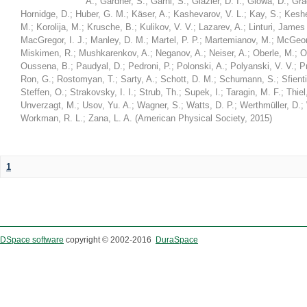
A.
;
Gardner, S.
;
Garni, S.
;
Glazier, D. I.
;
Glowa, D.
;
Gra
Hornidge, D.
;
Huber, G. M.
;
Käser, A.
;
Kashevarov, V. L.
;
Kay, S.
;
Keshel
M.
;
Korolija, M.
;
Krusche, B.
;
Kulikov, V. V.
;
Lazarev, A.
;
Linturi, James
MacGregor, I. J.
;
Manley, D. M.
;
Martel, P. P.
;
Martemianov, M.
;
McGeor
Miskimen, R.
;
Mushkarenkov, A.
;
Neganov, A.
;
Neiser, A.
;
Oberle, M.
;
O
Oussena, B.
;
Paudyal, D.
;
Pedroni, P.
;
Polonski, A.
;
Polyanski, V. V.
;
P
Ron, G.
;
Rostomyan, T.
;
Sarty, A.
;
Schott, D. M.
;
Schumann, S.
;
Sfienti
Steffen, O.
;
Strakovsky, I. I.
;
Strub, Th.
;
Supek, I.
;
Taragin, M. F.
;
Thiel
Unverzagt, M.
;
Usov, Yu. A.
;
Wagner, S.
;
Watts, D. P.
;
Werthmüller, D.
;
Workman, R. L.
;
Zana, L. A.
(
American Physical Society
,
2015
)
1
DSpace software
copyright © 2002-2016
DuraSpace