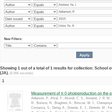
New Filters:
Showing 1 out of a total of 1 results for collection: Schoo
(JA).
(0.006 seconds)
1
Measurement of π 0 photoproduction on the 
Adlarson, P.
;
Afzal, F.
;
Akondi, C. S.
;
Annand, J. R. M.
R.
;
Borisov, N.
;
Braghieri, A.
;
Briscoe, W. J.
;
Cherepnya
Costanza, S.
;
Denig, A.
;
Downie, E. J.
;
Dieterle, M.
;
Fer