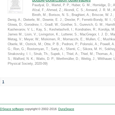
double-polarization observables
Paudyal, D.
;
Martel, P. P.
;
Huber, G. M.
;
Hornidge, D.
;
A
Afzal, F.
;
Ahmed, Z.
;
Akondi, C. S.
;
Annand, J. R. M.
;
A
Biroth, M.
;
Borisov, N. S.
;
Braghieri, A.
;
Briscoe, W. J.
;
Denig, A.
;
Dieterle, M.
;
Downie, E. J.
;
Drexler, P.
;
Ferretti-Bondy, M. I.
;
Glowa, D.
;
Gorodnov, I.
;
Gradl, W.
;
Günther, S.
;
Gurevich, G. M.
;
Hamilt
Kashevarov, V. L.
;
Kay, S.
;
Keshelashvili, I.
;
Kondratiev, R.
;
Korolija, M
James M.
;
Lisin, V.
;
Livingston, K.
;
Lutterer, S.
;
MacGregor, I. J. D.
;
Ma
Metag, V.
;
Meyer, W.
;
Miskimen, R.
;
Mornacchi, E.
;
Mullen, C.
;
Mushkar
Oberle, M.
;
Ostrick, M.
;
Otte, P. B.
;
Pedroni, P.
;
Polonski, A.
;
Powell, A.
G.
;
Ron, G.
;
Rostomyan, T.
;
Sarty, A.
;
Sfienti, C.
;
Sikora, M. H.
;
Sokhoy
Strakovsky, I. I.
;
Strub, Th.
;
Supek, I.
;
Thiel, A.
;
Thiel, M.
;
Thomas, A.
;
S.
;
Walford, N. K.
;
Watts, D. P.
;
Werthmüller, D.
;
Wettig, J.
;
Witthauer, L
Physical Society
,
2020-09
)
1
DSpace software
copyright © 2002-2016
DuraSpace