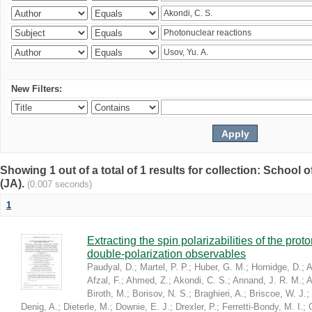
New Filters:
Showing 1 out of a total of 1 results for collection: Schoo
(JA).
(0.007 seconds)
1
Extracting the spin polarizabilities of the p
double-polarization observables
Paudyal, D.
;
Martel, P. P.
;
Huber, G. M.
;
Hornidge, D.
;
A
Afzal, F.
;
Ahmed, Z.
;
Akondi, C. S.
;
Annand, J. R. M.
;
A
Biroth, M.
;
Borisov, N. S.
;
Braghieri, A.
;
Briscoe, W. J.
;
Denig, A.
;
Dieterle, M.
;
Downie, E. J.
;
Drexler, P.
;
Ferretti-Bondy, M. I.
;