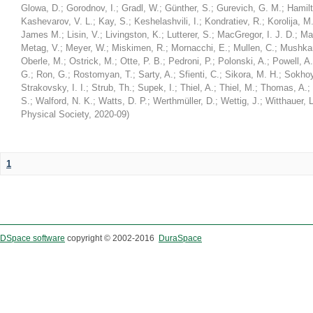
Glowa, D.
;
Gorodnov, I.
;
Gradl, W.
;
Günther, S.
;
Gurevich, G. M.
;
Hamilt
Kashevarov, V. L.
;
Kay, S.
;
Keshelashvili, I.
;
Kondratiev, R.
;
Korolija, M
James M.
;
Lisin, V.
;
Livingston, K.
;
Lutterer, S.
;
MacGregor, I. J. D.
;
Ma
Metag, V.
;
Meyer, W.
;
Miskimen, R.
;
Mornacchi, E.
;
Mullen, C.
;
Mushkar
Oberle, M.
;
Ostrick, M.
;
Otte, P. B.
;
Pedroni, P.
;
Polonski, A.
;
Powell, A.
G.
;
Ron, G.
;
Rostomyan, T.
;
Sarty, A.
;
Sfienti, C.
;
Sikora, M. H.
;
Sokhoy
Strakovsky, I. I.
;
Strub, Th.
;
Supek, I.
;
Thiel, A.
;
Thiel, M.
;
Thomas, A.
;
S.
;
Walford, N. K.
;
Watts, D. P.
;
Werthmüller, D.
;
Wettig, J.
;
Witthauer, L
Physical Society
,
2020-09
)
1
DSpace software
copyright © 2002-2016
DuraSpace