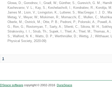
Glowa, D.
;
Gorodnov, I.
;
Gradl, W.
;
Günther, S.
;
Gurevich, G. M.
;
Hamilt
Kashevarov, V. L.
;
Kay, S.
;
Keshelashvili, I.
;
Kondratiev, R.
;
Korolija, M
James M.
;
Lisin, V.
;
Livingston, K.
;
Lutterer, S.
;
MacGregor, I. J. D.
;
Ma
Metag, V.
;
Meyer, W.
;
Miskimen, R.
;
Mornacchi, E.
;
Mullen, C.
;
Mushkar
Oberle, M.
;
Ostrick, M.
;
Otte, P. B.
;
Pedroni, P.
;
Polonski, A.
;
Powell, A.
G.
;
Ron, G.
;
Rostomyan, T.
;
Sarty, A.
;
Sfienti, C.
;
Sikora, M. H.
;
Sokhoy
Strakovsky, I. I.
;
Strub, Th.
;
Supek, I.
;
Thiel, A.
;
Thiel, M.
;
Thomas, A.
;
S.
;
Walford, N. K.
;
Watts, D. P.
;
Werthmüller, D.
;
Wettig, J.
;
Witthauer, L
Physical Society
,
2020-09
)
1
DSpace software
copyright © 2002-2016
DuraSpace