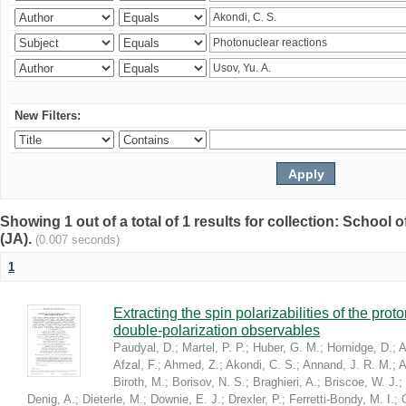
New Filters:
Showing 1 out of a total of 1 results for collection: Schoo
(JA).
(0.007 seconds)
1
Extracting the spin polarizabilities of the p
double-polarization observables
Paudyal, D.
;
Martel, P. P.
;
Huber, G. M.
;
Hornidge, D.
;
A
Afzal, F.
;
Ahmed, Z.
;
Akondi, C. S.
;
Annand, J. R. M.
;
A
Biroth, M.
;
Borisov, N. S.
;
Braghieri, A.
;
Briscoe, W. J.
;
Denig, A.
;
Dieterle, M.
;
Downie, E. J.
;
Drexler, P.
;
Ferretti-Bondy, M. I.
;