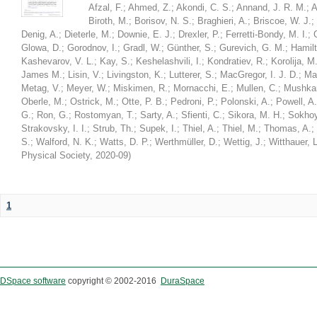
Afzal, F.
;
Ahmed, Z.
;
Akondi, C. S.
;
Annand, J. R. M.
;
A
Biroth, M.
;
Borisov, N. S.
;
Braghieri, A.
;
Briscoe, W. J.
;
Denig, A.
;
Dieterle, M.
;
Downie, E. J.
;
Drexler, P.
;
Ferretti-Bondy, M. I.
;
Glowa, D.
;
Gorodnov, I.
;
Gradl, W.
;
Günther, S.
;
Gurevich, G. M.
;
Hamilt
Kashevarov, V. L.
;
Kay, S.
;
Keshelashvili, I.
;
Kondratiev, R.
;
Korolija, M
James M.
;
Lisin, V.
;
Livingston, K.
;
Lutterer, S.
;
MacGregor, I. J. D.
;
Ma
Metag, V.
;
Meyer, W.
;
Miskimen, R.
;
Mornacchi, E.
;
Mullen, C.
;
Mushkar
Oberle, M.
;
Ostrick, M.
;
Otte, P. B.
;
Pedroni, P.
;
Polonski, A.
;
Powell, A.
G.
;
Ron, G.
;
Rostomyan, T.
;
Sarty, A.
;
Sfienti, C.
;
Sikora, M. H.
;
Sokhoy
Strakovsky, I. I.
;
Strub, Th.
;
Supek, I.
;
Thiel, A.
;
Thiel, M.
;
Thomas, A.
;
S.
;
Walford, N. K.
;
Watts, D. P.
;
Werthmüller, D.
;
Wettig, J.
;
Witthauer, L
Physical Society
,
2020-09
)
1
DSpace software
copyright © 2002-2016
DuraSpace